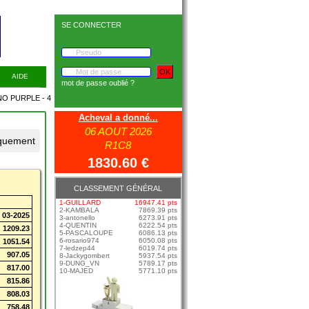
SE CONNECTER
AIDE
mot de passe oublié ?
PURPLE - 4
Acheval a donné...
06 AOUT 2026
R1C8
1830.60 €
CLASSEMENT GÉNÉRAL
1-GUILLARD
16947.41 pts
2-KAMBALA
7869.39 pts
03-2025
3-antonello
6273.91 pts
4-QUENTIN
6222.54 pts
1209.23
5-PASCALOUPE
6086.13 pts
6-rosario974
6050.08 pts
1051.54
7-ledzep44
6019.74 pts
907.05
8-Jackygombert
5937.54 pts
9-DUNG_VN
5789.17 pts
817.00
10-MAJED
5771.10 pts
815.86
808.03
758.48