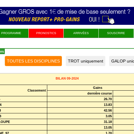
PROGRAMME
PRONOSTICS
ARRIVÉES
SOUSCRIRE
ers
BILAN 09-2024
Gains
Classement
dernière course
4
26.70
4
13.83
4
42.56
3
3.05
LOUPE
31.18
d
13.05
NE_97
1.70