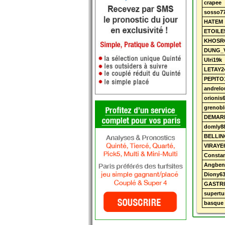
crapee
sosso7
HATEM
ETOILE
KHOSR
DUNG_
Ulri19k
LETAY2
PEPITO
andrelo
orionis
grenobl
DEMAR
domly8
BELLIN
VIRAYE
Consta
Angben
Diony6
GASTRI
supertu
basque