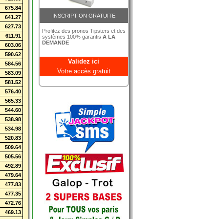
675.84
INSCRIPTION GRATUITE
641.27
627.73
Profitez des pronos Tipsters et des
611.91
systèmes 100% garantis
A LA
DEMANDE
603.06
590.62
Validez ici
584.56
Votre accès gratuit
583.09
581.52
576.40
565.33
544.60
538.98
534.98
520.83
509.64
505.56
492.89
479.64
477.83
477.35
472.76
469.13