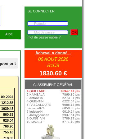
SE CONNECTER
AIDE
mot de passe oublié ?
Acheval a donné...
06 AOUT 2026
R1C8
1830.60 €
CLASSEMENT GÉNÉRAL
1-GUILLARD
16947.41 pts
2-KAMBALA
7869.39 pts
09-2024
3-antonello
6273.91 pts
4-QUENTIN
6222.54 pts
1212.55
5-PASCALOUPE
6086.13 pts
6-rosario974
6050.08 pts
1039.48
7-ledzep44
6019.74 pts
860.83
8-Jackygombert
5937.54 pts
9-DUNG_VN
5789.17 pts
828.04
10-MAJED
5771.10 pts
766.90
755.16
718.69