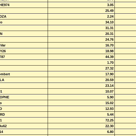
HE974
3.05
25.49
DZA
2.24
lo
34.10
31.31
IN
20.31
24.76
Var
16.70
Y26
18.98
T87
44.39
1.70
27.32
ombert
17.90
LA
20.59
23.14
91
10.07
TOPHE
5.90
mo
15.02
O
12.93
ARD
5.44
31
72.25
du62
22.30
14
6.80