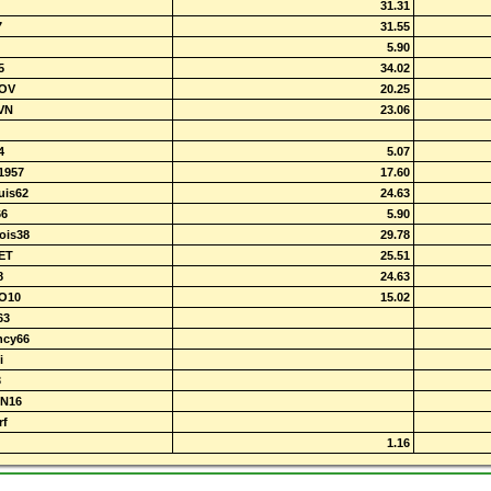
31.31
7
31.55
5.90
5
34.02
OV
20.25
VN
23.06
4
5.07
1957
17.60
uis62
24.63
66
5.90
ois38
29.78
ET
25.51
8
24.63
O10
15.02
63
ncy66
i
3
N16
rf
1.16