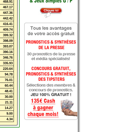
468.91
467.17
447.36
442.42
416.41
409.74
399.32
398.09
393.07
390.16
346.76
335.93
220.64
94.78
76.01
60.44
48.41
30.00
21.11
14.27
9.00
4.34