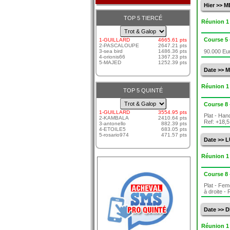
SUPER4
Hier >> 
QUINTÉ DU JOUR
TOP 5 TIERCÉ
COUPLÉ DU JOUR
Réunion 
SIMPLE JACKPOT
TROT ET RÉGULARITÉ
Course 5
1-GUILLARD
4665.61 pts
2-PASCALOUPE
2647.21 pts
LES COUPS SURS
3-sea bird
1486.36 pts
90.000 Eur
4-orionis66
1367.23 pts
5-MAJED
1252.39 pts
LE COUP DE POKER
Date >> 
SMS SIMPLE JACKPOT
Réunion 
TOP 5 QUINTÉ
Course 8
1-GUILLARD
3554.95 pts
Plat - Han
2-KAMBALA
2410.64 pts
Ref: +18,5
3-antonello
882.39 pts
4-ETOILE5
683.05 pts
5-rosario974
471.57 pts
Date >> 
Réunion 
Course 8
Plat - Fem
à droite - 
Date >> 
Réunion 