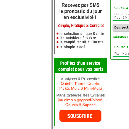
Course 3
Plat - Han
Ref: +14/
Date >> 
Réunion 
Course 3
Plat - Han