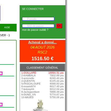
SE CONNECTER
AIDE
mot de passe oublié ?
- 1 JONAS - 8
Acheval a donné...
JIOSCO DES
04 AOUT 2026
R5C2
1516.50 €
CLASSEMENT GÉNÉRAL
1-GUILLARD
16894.51 pts
2-KAMBALA
7802.69 pts
3-antonello
6240.40 pts
4-QUENTIN
6105.44 pts
5-PASCALOUPE
6068.83 pts
6-rosario974
6017.40 pts
7-ledzep44
6012.04 pts
8-Jackygombert
5896.48 pts
9-DUNG_VN
5774.67 pts
10-MAJED
5750.06 pts