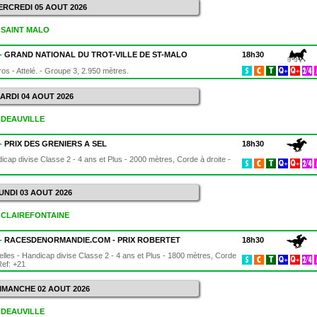
MERCREDI 05 AOUT 2026
1 SAINT MALO
 -
GRAND NATIONAL DU TROT-VILLE DE ST-MALO
18h30
os - Attelé. - Groupe 3, 2.950 mètres.
MARDI 04 AOUT 2026
1 DEAUVILLE
 -
PRIX DES GRENIERS A SEL
18h30
dicap divise Classe 2 - 4 ans et Plus - 2000 mètres, Corde à droite -
LUNDI 03 AOUT 2026
1 CLAIREFONTAINE
 -
RACESDENORMANDIE.COM - PRIX ROBERTET
18h30
elles - Handicap divise Classe 2 - 4 ans et Plus - 1800 mètres, Corde
Ref: +21
DIMANCHE 02 AOUT 2026
1 DEAUVILLE