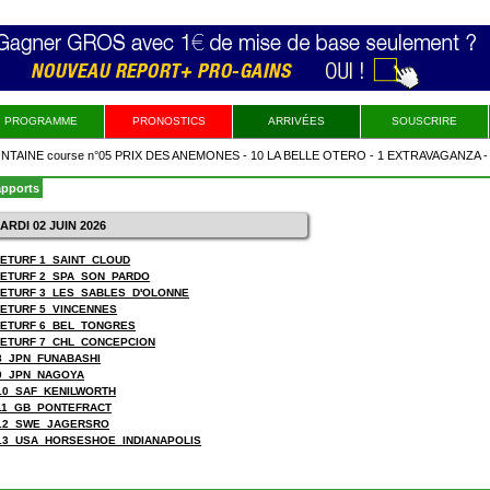
PROGRAMME
PRONOSTICS
ARRIVÉES
SOUSCRIRE
NE course n°05 PRIX DES ANEMONES - 10 LA BELLE OTERO - 1 EXTRAVAGANZA - 7 B
IRE} - 4 ATALAYA - 3 RAGE CHOPE - 11 BROMUS
apports
MARDI 02 JUIN 2026
 ZETURF 1_SAINT_CLOUD
 ZETURF 2_SPA_SON_PARDO
 ZETURF 3_LES_SABLES_D'OLONNE
 ZETURF 5_VINCENNES
 ZETURF 6_BEL_TONGRES
 ZETURF 7_CHL_CONCEPCION
8_JPN_FUNABASHI
9_JPN_NAGOYA
10_SAF_KENILWORTH
11_GB_PONTEFRACT
 12_SWE_JAGERSRO
13_USA_HORSESHOE_INDIANAPOLIS