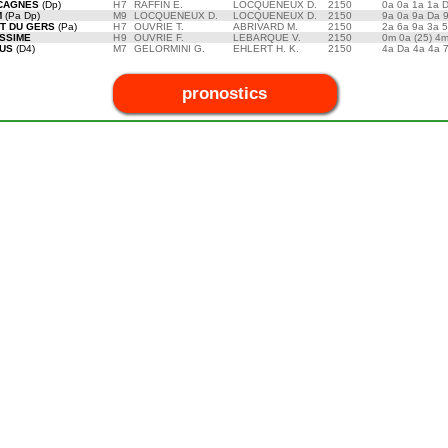
CAGNES
(Dp)
H
7
RAFFIN E.
LOCQUENEUX D.
2150
0a 0a 1a 1a 
M
(Pa Dp)
M
9
LOCQUENEUX D.
LOCQUENEUX D.
2150
9a 0a 9a Da 
T DU GERS
(Pa)
H
7
OUVRIE T.
ABRIVARD M.
2150
2a 6a 9a 3a 
SSIME
H
9
OUVRIE F.
LEBARQUE V.
2150
0m 0a (25) 4
US
(D4)
M
7
GELORMINI G.
EHLERT H. K.
2150
4a Da 4a 4a 
pronostics