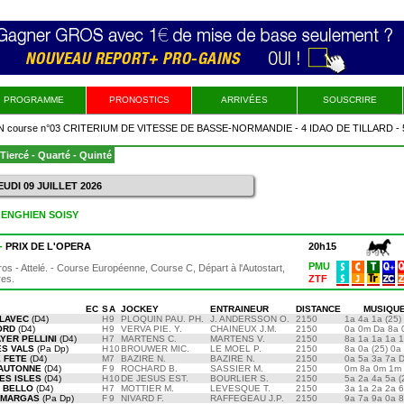
PROGRAMME
PRONOSTICS
ARRIVÉES
SOUSCRIRE
urse n°03 CRITERIUM DE VITESSE DE BASSE-NORMANDIE - 4 IDAO DE TILLARD - 5 I
8 JINGLE DU PONT - 3 INMAROSA - 1 FALCO KILLER GAR
Tiercé - Quarté - Quinté
JEUDI 09 JUILLET 2026
1 ENGHIEN SOISY
 -
PRIX DE L'OPERA
20h15
PMU
os - Attelé. - Course Européenne, Course C, Départ à l'Autostart,
res.
ZTF
EC
S
A
JOCKEY
ENTRAINEUR
DISTANCE
MUSIQU
 LAVEC
(D4)
H
9
PLOQUIN PAU. PH.
J. ANDERSSON O.
2150
1a 4a 1a (25)
ORD
(D4)
H
9
VERVA PIE. Y.
CHAINEUX J.M.
2150
0a 0m Da 8a 
YER PELLINI
(D4)
H
7
MARTENS C.
MARTENS V.
2150
8a 1a 1a 1a 
ES VALS
(Pa Dp)
H
10
BROUWER MIC.
LE MOEL P.
2150
8a 0a (25) 0a
 FETE
(D4)
M
7
BAZIRE N.
BAZIRE N.
2150
0a 5a 3a 7a 
SAUTONNE
(D4)
F
9
ROCHARD B.
SASSIER M.
2150
0m 8a 0m 1m
ES ISLES
(D4)
H
10
DE JESUS EST.
BOURLIER S.
2150
5a 2a 4a 5a (
 BELLO
(D4)
H
7
MOTTIER M.
LEVESQUE T.
2150
3a 1a 2a 2a 
U MARGAS
(Pa Dp)
F
9
NIVARD F.
RAFFEGEAU J.P.
2150
9a 7a 9a 0a 