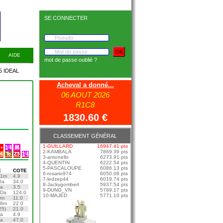
SE CONNECTER
AIDE
mot de passe oublié ?
DEAL
Acheval a donné...
06 AOUT 2026
R1C8
1830.60 €
CLASSEMENT GÉNÉRAL
1-GUILLARD
16947.41 pts
2-KAMBALA
7869.39 pts
3-antonello
6273.91 pts
4-QUENTIN
6222.54 pts
5-PASCALOUPE
6086.13 pts
E
COTE
6-rosario974
6050.08 pts
 1m
4.9
7-ledzep44
6019.74 pts
0a
34.0
8-Jackygombert
5937.54 pts
1a
3.5
9-DUNG_VN
5789.17 pts
 Da
124.0
10-MAJED
5771.10 pts
Dm
11.0
 8m
22.0
25)
21.0
6a
4.9
8a
47.0