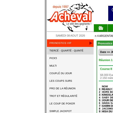
SAMEDI 08 AOUT 2026
ARGENTAN co
PRONOSTICS VIP
LIGNERIES - 
Pronostics 
TIERCÉ - QUARTÉ - QUINTÉ
Date >> 
PICK5
Réunion 
MULTI
Course 8
COUPLÉ DU JOUR
68.000 Eur
2.150 mèt
LES COUPS SURS
NOM
PRO DE LA RÉUNION
1
READLY
2
HORS B
3
KINGSLA
TROT ET RÉGULARITÉ
4
GABY D
5
JOUR DE
6
HAIDA 
LE COUP DE POKER
7
GAMIN D
8
JACOMO
SIMPLE JACKPOT
9
HISA D