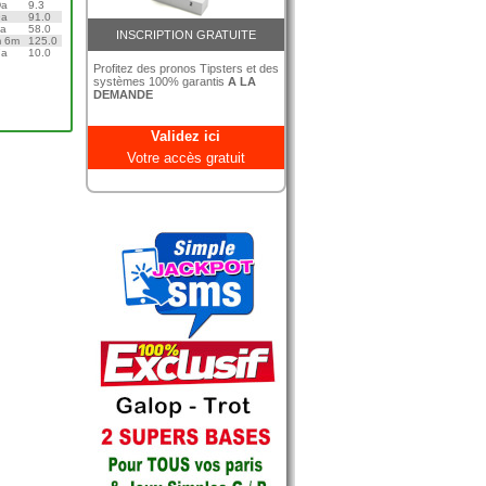
Da
9.3
9a
91.0
5a
58.0
INSCRIPTION GRATUITE
m 6m
125.0
7a
10.0
Profitez des pronos Tipsters et des
systèmes 100% garantis
A LA
DEMANDE
Validez ici
Votre accès gratuit