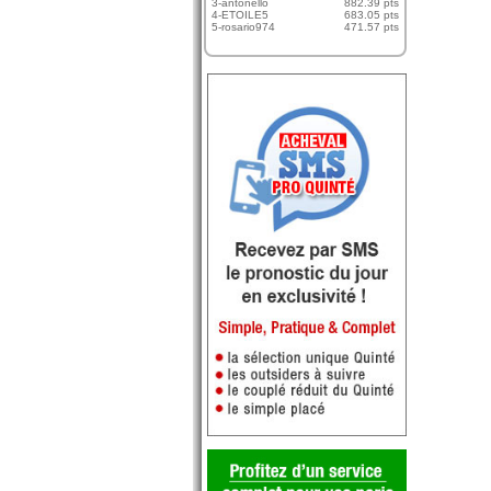
3-antonello
882.39 pts
4-ETOILE5
683.05 pts
5-rosario974
471.57 pts