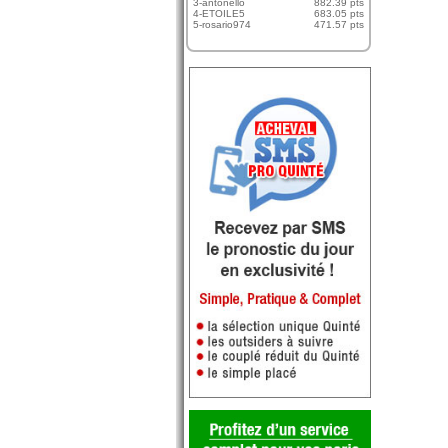
3-antonello
882.39 pts
4-ETOILE5
683.05 pts
5-rosario974
471.57 pts