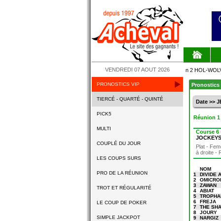
VENDREDI 07 AOUT 2026
HOL-WOLVEGA
PRONOSTICS VIP
- 10 PATRIC
Pronostics 
TIERCÉ - QUARTÉ - QUINTÉ
Date >> J
PICK5
Réunion 
MULTI
Course 6
JOCKEY
COUPLÉ DU JOUR
Plat - Fem
à droite - 
LES COUPS SURS
NOM
PRO DE LA RÉUNION
1
DIVIDE 
2
OMICRO
3
ZAWAN
TROT ET RÉGULARITÉ
4
ABIAT
5
TROPHA
6
FREJA
LE COUP DE POKER
7
THE SH
8
JOURY
SIMPLE JACKPOT
9
NARGIZ