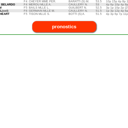
F
4
CHEYER MME PER.
BARATTI (S) M.
53.5
10p 15p 4p 8p 
E BELARDO
F
4
MEROU MLLE A.
CAULLERY N.
53
4p 6p 10p 4p 8
M
F
5
BAILS MLLE L.
GUILBERT N.
52.5
3p 1p 10p 2p (2
EL
(oeil)
F
6
GERMAIN MLLE M.
CAULLERY N.
51.5
1p 3p 12p 4p 6
 HEART
F
5
TISON MLLE S.
BOTTI (S) A.
51.5
4p 3p 6p 7p 11
pronostics