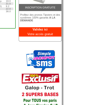
1p
19.0
p
21.0
5)
9.2
INSCRIPTION GRATUITE
p
22.0
p
38.0
Profitez des pronos Tipsters et des
systèmes 100% garantis
A LA
DEMANDE
Validez ici
Votre accès gratuit