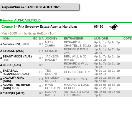
Aujourd'hui >> SAMEDI 08 AOUT 2026
Réunion AUS-CAULFIELD
Course 3 -
Prix Sweeney Estate Agents Handicap
05h30
Plat - 1000m - Handicap Ref10 - (Turf)
NOM
EC
S
A
JOCKEY
ENTRAINEUR
MUSIQUE
COTE
MARK
RICHARD &
9p 2p 1p 3p 9p 5p
1
KLABEL {NZ}
(oeil)
H
7
ZAHRA
CHANTELLE JOLLY
2p 3p 3p
PATRICK F RYAN
1p 7p 1p 1p 7p 3p
2
STOKKE {AUS}
F
6
SHINN B.
JNR
1p 4p
BEAST MODE {AUS}
JACKSON
BEN, WILL & JD
0p 2p 7p 2p 3p 1p
3
H
7
(oeil)
RADLEY
HAYES
1p 2p 2p
RICHARD & WILL
0p 8p 7p 0p 3p 1p
4
CELUI {AUS}
H
6
FREEDMAN
7p 3p
BAZABALL
TEO
7p 2p 1p 5p 1p 1p
5
F
5
KELVIN SOUTHEY
REWARDED {AUS}
NUGENT
1p 4p 1p
CAVALRY GIRL
MS LINDA
1p 2p 1p 2p 0p 1p
6
F
4
TOM DABERNIG
{AUS}
MEECH
2p 5p 6p
ALONG THE RIVER
RYAN
MICHAEL & LUKE
3p 1p 8p 1p 8p 1p
7
H
8
{AUS}
(oeil)
HOUSTON
CERCHI
3p 2p 2p 3p
LOGAN
ANTHONY & SAM
5p 9p 6p 8p 1p 0p
8
CHINQUI {AUS}
H
6
BATES
FREEDMAN
7p 4p