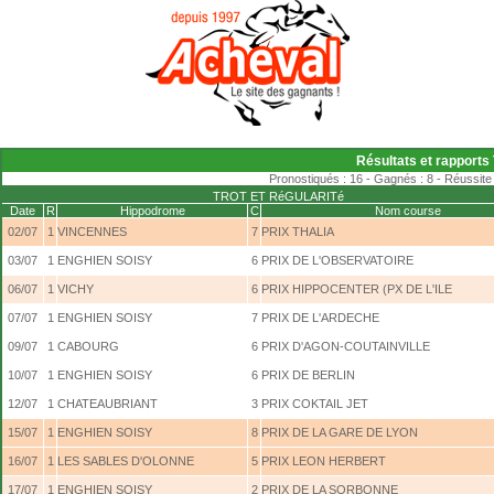
Résultats et rapports T
Pronostiqués : 16 - Gagnés : 8 - Réussite 
TROT ET RéGULARITé
Date
R
Hippodrome
C
Nom course
02/07
1
VINCENNES
7
PRIX THALIA
03/07
1
ENGHIEN SOISY
6
PRIX DE L'OBSERVATOIRE
06/07
1
VICHY
6
PRIX HIPPOCENTER (PX DE L'ILE
07/07
1
ENGHIEN SOISY
7
PRIX DE L'ARDECHE
09/07
1
CABOURG
6
PRIX D'AGON-COUTAINVILLE
10/07
1
ENGHIEN SOISY
6
PRIX DE BERLIN
12/07
1
CHATEAUBRIANT
3
PRIX COKTAIL JET
15/07
1
ENGHIEN SOISY
8
PRIX DE LA GARE DE LYON
16/07
1
LES SABLES D'OLONNE
5
PRIX LEON HERBERT
17/07
1
ENGHIEN SOISY
2
PRIX DE LA SORBONNE