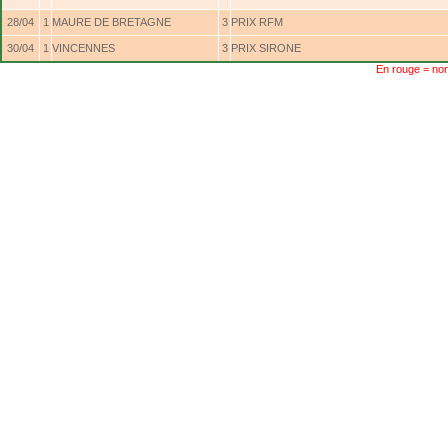
28/04
1
MAURE DE BRETAGNE
3
PRIX RFM
30/04
1
VINCENNES
3
PRIX SIRONE
En rouge = non