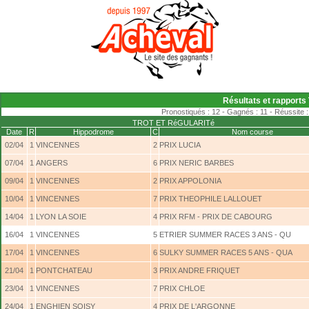
Résultats et rapports T
Pronostiqués : 12 - Gagnés : 11 - Réussite :
TROT ET RéGULARITé
Date
R
Hippodrome
C
Nom course
02/04
1
VINCENNES
2
PRIX LUCIA
07/04
1
ANGERS
6
PRIX NERIC BARBES
09/04
1
VINCENNES
2
PRIX APPOLONIA
10/04
1
VINCENNES
7
PRIX THEOPHILE LALLOUET
14/04
1
LYON LA SOIE
4
PRIX RFM - PRIX DE CABOURG
16/04
1
VINCENNES
5
ETRIER SUMMER RACES 3 ANS - QU
17/04
1
VINCENNES
6
SULKY SUMMER RACES 5 ANS - QUA
21/04
1
PONTCHATEAU
3
PRIX ANDRE FRIQUET
23/04
1
VINCENNES
7
PRIX CHLOE
24/04
1
ENGHIEN SOISY
4
PRIX DE L'ARGONNE