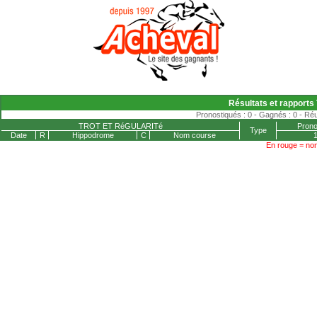
Résultats et rapports T
Pronostiqués : 0 - Gagnés : 0 - Réu
TROT ET RéGULARITé
Prono
Type
Date
R
Hippodrome
C
Nom course
En rouge = non