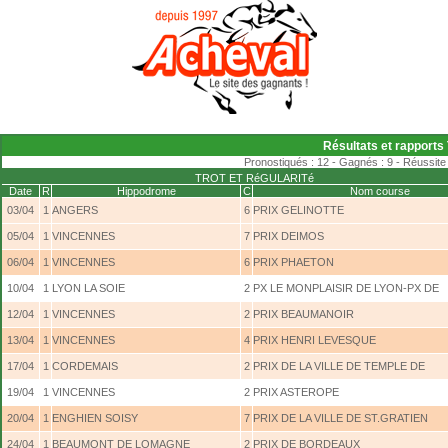
Résultats et rapports T
Pronostiqués : 12 - Gagnés : 9 - Réussite 
TROT ET RéGULARITé
Date
R
Hippodrome
C
Nom course
03/04
1
ANGERS
6
PRIX GELINOTTE
05/04
1
VINCENNES
7
PRIX DEIMOS
06/04
1
VINCENNES
6
PRIX PHAETON
10/04
1
LYON LA SOIE
2
PX LE MONPLAISIR DE LYON-PX DE
12/04
1
VINCENNES
2
PRIX BEAUMANOIR
13/04
1
VINCENNES
4
PRIX HENRI LEVESQUE
17/04
1
CORDEMAIS
2
PRIX DE LA VILLE DE TEMPLE DE
19/04
1
VINCENNES
2
PRIX ASTEROPE
20/04
1
ENGHIEN SOISY
7
PRIX DE LA VILLE DE ST.GRATIEN
24/04
1
BEAUMONT DE LOMAGNE
2
PRIX DE BORDEAUX