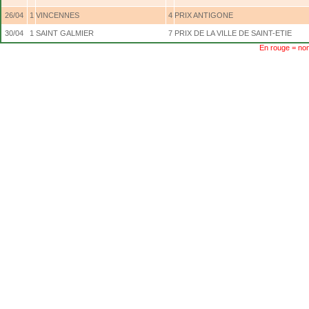
26/04
1
VINCENNES
4
PRIX ANTIGONE
30/04
1
SAINT GALMIER
7
PRIX DE LA VILLE DE SAINT-ETIE
En rouge = non