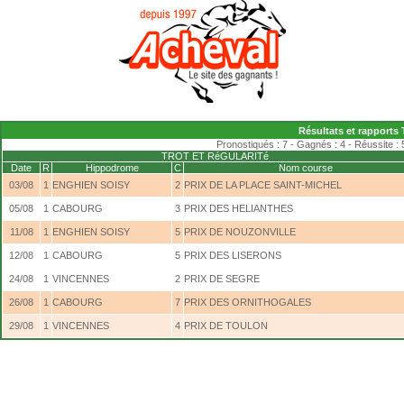
Résultats et rapports T
Pronostiqués : 7 - Gagnés : 4 - Réussite : 
TROT ET RéGULARITé
Date
R
Hippodrome
C
Nom course
03/08
1
ENGHIEN SOISY
2
PRIX DE LA PLACE SAINT-MICHEL
05/08
1
CABOURG
3
PRIX DES HELIANTHES
11/08
1
ENGHIEN SOISY
5
PRIX DE NOUZONVILLE
12/08
1
CABOURG
5
PRIX DES LISERONS
24/08
1
VINCENNES
2
PRIX DE SEGRE
26/08
1
CABOURG
7
PRIX DES ORNITHOGALES
29/08
1
VINCENNES
4
PRIX DE TOULON