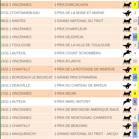
06/11
1
VINCENNES
1
PRIX D'ARCACHON
7
07/11
1
FONTAINEBLEAU
3
PRIX DE LA SEINE-ET-MARNE
3
08/11
1
NANTES
2
GRAND NATIONAL DU TROT
13
09/11
1
VINCENNES
1
PRIX D'HARFLEUR
10
10/11
1
VINCENNES
3
PRIX DEJOPEJA
10
11/11
1
TOULOUSE
3
PRIX DE LA VILLE DE TOULOUSE
3
12/11
1
AUTEUIL
5
PRIX COUNT SCHOMBERG
4
13/11
1
VINCENNES
1
PRIX ATLANTIC
10
14/11
1
CHANTILLY
4
PRIX DE LA ROTONDE DE MINERVE
9
15/11
1
BORDEAUX LE BOUSCAT
2
GRAND PRIX DYNAVENA
15
16/11
1
DEAUVILLE
1
PRIX DU CHATEAU DE BAYEUX
4
17/11
1
VINCENNES
3
PRIX MIZAR
9
18/11
1
AUTEUIL
6
PRIX MARC ANTONY
5
19/11
1
VINCENNES
4
PRIX DE BRETAGNE-AMERIQUE RACE
4
20/11
1
VINCENNES
1
PRIX DE MONTIGNAC-CHARENTE
4
21/11
1
CHANTILLY
4
PRIX DE BEAUVAIS
10
22/11
1
MAUQUENCHY
1
GRAND NATIONAL DU TROT - JACQU
9