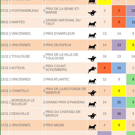
PRIX DE LA SEINE-ET-
07/11
1
FONTAINEBLEAU
3
3
2
12
MARNE
GRAND NATIONAL DU
08/11
1
NANTES
2
7
9
11
TROT
09/11
1
VINCENNES
1
PRIX D'HARFLEUR
13
14
8
10/11
1
VINCENNES
3
PRIX DEJOPEJA
14
13
8
PRIX DE LA VILLE DE
11/11
1
TOULOUSE
3
16
13
14
TOULOUSE
PRIX COUNT
12/11
1
AUTEUIL
5
4
10
2
SCHOMBERG
13/11
1
VINCENNES
1
PRIX ATLANTIC
12
9
8
PRIX DE LA ROTONDE DE
14/11
1
CHANTILLY
4
7
9
3
MINERVE
BORDEAUX LE
15/11
1
2
GRAND PRIX DYNAVENA
14
15
3
BOUSCAT
PRIX DU CHATEAU DE
16/11
1
DEAUVILLE
1
15
16
9
BAYEUX
17/11
1
VINCENNES
3
PRIX MIZAR
4
9
8