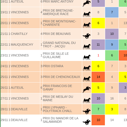
18/11
1
AUTEUIL
6
PRIX MARC ANTONY
5
1
6
PRIX DE BRETAGNE-
19/11
1
VINCENNES
4
8
7
5
AMERIQUE RACE
PRIX DE MONTIGNAC-
20/11
1
VINCENNES
1
6
1
13
CHARENTE
21/11
1
CHANTILLY
4
PRIX DE BEAUVAIS
3
10
7
GRAND NATIONAL DU
22/11
1
MAUQUENCHY
1
11
9
5
TROT - JACQU
PRIX DE SILLE LE
23/11
1
VINCENNES
1
1
6
10
GUILLAUME
24/11
1
VINCENNES
3
PRIX OSTARA
6
7
3
25/11
1
VINCENNES
3
PRIX DE CHENONCEAUX
14
4
5
PRIX FRANCOIS DE
26/11
1
AUTEUIL
6
5
9
3
GANAY
PRIX DE MESLAY DU
27/11
1
VINCENNES
1
10
16
6
MAINE
PRIX LYPHARD -
28/11
1
DEAUVILLE
1
7
3
8
POLYTRACK CHALL
PRIX DU MANOIR DE LA
29/11
1
DEAUVILLE
1
10
14
13
SALAMANDR