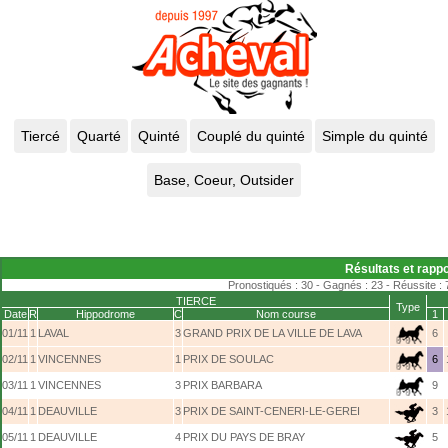
Résultats et rappo
Pronostiqués : 30 - Gagnés : 23 - Réussite : 
TIERCE
Type
Date
R
Hippodrome
C
Nom course
1
01/11
1
LAVAL
3
GRAND PRIX DE LA VILLE DE LAVA
6
02/11
1
VINCENNES
1
PRIX DE SOULAC
6
03/11
1
VINCENNES
3
PRIX BARBARA
9
04/11
1
DEAUVILLE
3
PRIX DE SAINT-CENERI-LE-GEREI
3
05/11
1
DEAUVILLE
4
PRIX DU PAYS DE BRAY
5