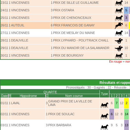
23/11
1
VINCENNES
1
PRIX DE SILLE LE GUILLAUME
14
24/11
1
VINCENNES
3
PRIX OSTARA
5
25/11
1
VINCENNES
3
PRIX DE CHENONCEAUX
3
26/11
1
AUTEUIL
6
PRIX FRANCOIS DE GANAY
6
27/11
1
VINCENNES
1
PRIX DE MESLAY DU MAINE
14
28/11
1
DEAUVILLE
1
PRIX LYPHARD - POLYTRACK CHALL
1
29/11
1
DEAUVILLE
1
PRIX DU MANOIR DE LA SALAMANDR
10
30/11
1
VINCENNES
1
PRIX DE BOURIGNY
1
En rouge = non
Résultats et rappo
Pronostiqués : 30 - Gagnés : 22 - Réussite : 
QUARTE
Type
Date
R
Hippodrome
C
Nom course
1
2
3
4
GRAND PRIX DE LA VILLE DE
01/11
1
LAVAL
3
6
7
12
2
LAVA
02/11
1
VINCENNES
1
PRIX DE SOULAC
6
12
8
14
03/11
1
VINCENNES
3
PRIX BARBARA
9
5
3
13