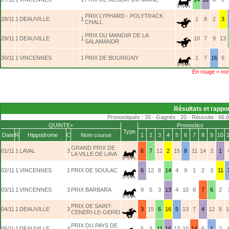
PRIX LYPHARD - POLYTRACK
28/11
1
DEAUVILLE
1
1
8
2
3
CHALL
PRIX DU MANOIR DE LA
29/11
1
DEAUVILLE
1
10
7
9
13
SALAMANDR
30/11
1
VINCENNES
1
PRIX DE BOURIGNY
1
7
16
6
En rouge = non
Résultats et rappo
Pronostiqués : 30 - Gagnés : 20 - Réussite : 66.
QUINTE+
Pronostics
Type
Date
R
Hippodrome
C
Nom course
1
2
3
4
5
6
7
8
9
10
1
GRAND PRIX DE
01/11
1
LAVAL
3
6
7
12
2
15
8
11
14
3
1
LA VILLE DE LAVA
02/11
1
VINCENNES
1
PRIX DE SOULAC
6
12
8
14
4
9
1
2
3
11
03/11
1
VINCENNES
3
PRIX BARBARA
9
5
3
13
4
10
8
7
6
2
PRIX DE SAINT-
04/11
1
DEAUVILLE
3
3
15
6
16
5
13
7
4
12
8
1
CENERI-LE-GEREI
PRIX DU PAYS DE
05/11
1
DEAUVILLE
4
5
3
11
16
13
10
14
6
1
2