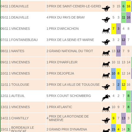
04/11
1
DEAUVILLE
3
PRIX DE SAINT-CENERI-LE-GEREI
3
15
6
16
05/11
1
DEAUVILLE
4
PRIX DU PAYS DE BRAY
5
3
11
16
06/11
1
VINCENNES
1
PRIX D'ARCACHON
7
3
4
8
07/11
1
FONTAINEBLEAU
3
PRIX DE LA SEINE-ET-MARNE
3
2
12
7
08/11
1
NANTES
2
GRAND NATIONAL DU TROT
13
12
7
9
09/11
1
VINCENNES
1
PRIX D'HARFLEUR
10
11
13
14
10/11
1
VINCENNES
3
PRIX DEJOPEJA
10
8
12
14
11/11
1
TOULOUSE
3
PRIX DE LA VILLE DE TOULOUSE
3
2
12
16
12/11
1
AUTEUIL
5
PRIX COUNT SCHOMBERG
4
2
7
8
13/11
1
VINCENNES
1
PRIX ATLANTIC
10
9
7
8
PRIX DE LA ROTONDE DE
14/11
1
CHANTILLY
4
9
7
13
3
MINERVE
BORDEAUX LE
15/11
1
2
GRAND PRIX DYNAVENA
15
4
14
3
BOUSCAT