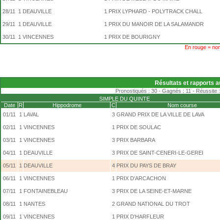
28/11
1
DEAUVILLE
1
PRIX LYPHARD - POLYTRACK CHALL
29/11
1
DEAUVILLE
1
PRIX DU MANOIR DE LA SALAMANDR
30/11
1
VINCENNES
1
PRIX DE BOURIGNY
En rouge = non
Résultats et rapports a
Pronostiqués : 30 - Gagnés : 11 - Réussite :
SIMPLE DU QUINTE
Date
R
Hippodrome
C
Nom course
01/11
1
LAVAL
3
GRAND PRIX DE LA VILLE DE LAVA
02/11
1
VINCENNES
1
PRIX DE SOULAC
03/11
1
VINCENNES
3
PRIX BARBARA
04/11
1
DEAUVILLE
3
PRIX DE SAINT-CENERI-LE-GEREI
05/11
1
DEAUVILLE
4
PRIX DU PAYS DE BRAY
06/11
1
VINCENNES
1
PRIX D'ARCACHON
07/11
1
FONTAINEBLEAU
3
PRIX DE LA SEINE-ET-MARNE
08/11
1
NANTES
2
GRAND NATIONAL DU TROT
09/11
1
VINCENNES
1
PRIX D'HARFLEUR