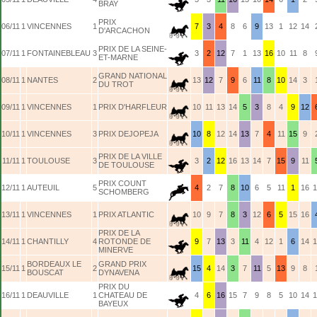
BRAY
PRIX
06/11
1
VINCENNES
1
7
3
4
8
6
9
13
1
12
14
D'ARCACHON
PRIX DE LA SEINE-
07/11
1
FONTAINEBLEAU
3
3
2
12
7
1
13
16
10
11
8
ET-MARNE
GRAND NATIONAL
08/11
1
NANTES
2
13
12
7
9
6
11
8
10
14
3
DU TROT
09/11
1
VINCENNES
1
PRIX D'HARFLEUR
10
11
13
14
5
3
8
4
9
12
10/11
1
VINCENNES
3
PRIX DEJOPEJA
10
8
12
14
13
7
4
11
15
9
PRIX DE LA VILLE
11/11
1
TOULOUSE
3
3
2
12
16
13
14
7
15
9
11
DE TOULOUSE
PRIX COUNT
12/11
1
AUTEUIL
5
4
2
7
8
10
6
5
11
1
16
1
SCHOMBERG
13/11
1
VINCENNES
1
PRIX ATLANTIC
10
9
7
8
3
12
6
5
15
16
PRIX DE LA
14/11
1
CHANTILLY
4
ROTONDE DE
9
7
13
3
11
4
12
1
6
14
1
MINERVE
BORDEAUX LE
GRAND PRIX
15/11
1
2
15
4
14
3
7
11
5
13
9
8
BOUSCAT
DYNAVENA
PRIX DU
16/11
1
DEAUVILLE
1
CHATEAU DE
4
6
16
15
7
9
8
5
10
14
1
BAYEUX