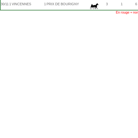
30/11
1
VINCENNES
1
PRIX DE BOURIGNY
3
1
6
En rouge = non