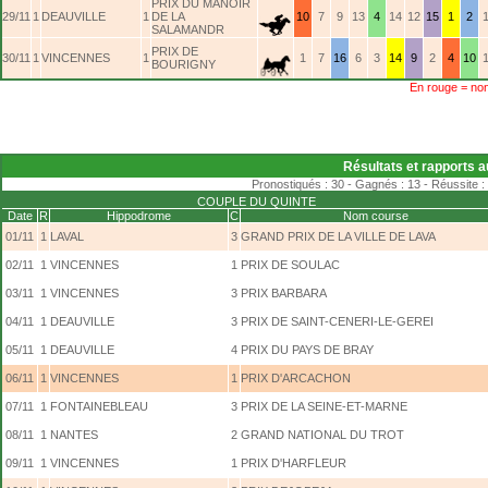
PRIX DU MANOIR
29/11
1
DEAUVILLE
1
DE LA
10
7
9
13
4
14
12
15
1
2
1
SALAMANDR
PRIX DE
30/11
1
VINCENNES
1
1
7
16
6
3
14
9
2
4
10
1
BOURIGNY
En rouge = non
Résultats et rapports a
Pronostiqués : 30 - Gagnés : 13 - Réussite :
COUPLE DU QUINTE
Date
R
Hippodrome
C
Nom course
01/11
1
LAVAL
3
GRAND PRIX DE LA VILLE DE LAVA
02/11
1
VINCENNES
1
PRIX DE SOULAC
03/11
1
VINCENNES
3
PRIX BARBARA
04/11
1
DEAUVILLE
3
PRIX DE SAINT-CENERI-LE-GEREI
05/11
1
DEAUVILLE
4
PRIX DU PAYS DE BRAY
06/11
1
VINCENNES
1
PRIX D'ARCACHON
07/11
1
FONTAINEBLEAU
3
PRIX DE LA SEINE-ET-MARNE
08/11
1
NANTES
2
GRAND NATIONAL DU TROT
09/11
1
VINCENNES
1
PRIX D'HARFLEUR