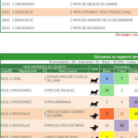
27/11
1
VINCENNES
1
PRIX DE MESLAY DU MAINE
28/11
1
DEAUVILLE
1
PRIX LYPHARD - POLYTRACK CHALL
29/11
1
DEAUVILLE
1
PRIX DU MANOIR DE LA SALAMANDR
30/11
1
VINCENNES
1
PRIX DE BOURIGNY
En rouge = non
Résultats et rapports de
Pronostiqués : 89 - A l'arrivée : 41 - Base : 48.28% - Coeur
DES REPERES DU QUINTE
Pronostics
Type
Date
R
Hippodrome
C
Nom course
Base
Coeur
Outsi
GRAND PRIX DE LA VILLE
01/11
1
LAVAL
3
8
7
11
DE LAVA
02/11
1
VINCENNES
1
PRIX DE SOULAC
14
2
12
03/11
1
VINCENNES
3
PRIX BARBARA
5
4
13
PRIX DE SAINT-CENERI-
04/11
1
DEAUVILLE
3
3
13
16
LE-GEREI
05/11
1
DEAUVILLE
4
PRIX DU PAYS DE BRAY
10
16
5
06/11
1
VINCENNES
1
PRIX D'ARCACHON
7
8
6