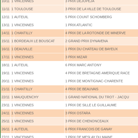
10/11
1
VINCENNES
3
PRIX DEJOPEJA
11/11
1
TOULOUSE
3
PRIX DE LA VILLE DE TOULOUSE
12/11
1
AUTEUIL
5
PRIX COUNT SCHOMBERG
13/11
1
VINCENNES
1
PRIX ATLANTIC
14/11
1
CHANTILLY
4
PRIX DE LA ROTONDE DE MINERVE
15/11
1
BORDEAUX LE BOUSCAT
2
GRAND PRIX DYNAVENA
16/11
1
DEAUVILLE
1
PRIX DU CHATEAU DE BAYEUX
17/11
1
VINCENNES
3
PRIX MIZAR
18/11
1
AUTEUIL
6
PRIX MARC ANTONY
19/11
1
VINCENNES
4
PRIX DE BRETAGNE-AMERIQUE RACE
20/11
1
VINCENNES
1
PRIX DE MONTIGNAC-CHARENTE
21/11
1
CHANTILLY
4
PRIX DE BEAUVAIS
22/11
1
MAUQUENCHY
1
GRAND NATIONAL DU TROT - JACQU
23/11
1
VINCENNES
1
PRIX DE SILLE LE GUILLAUME
24/11
1
VINCENNES
3
PRIX OSTARA
25/11
1
VINCENNES
3
PRIX DE CHENONCEAUX
26/11
1
AUTEUIL
6
PRIX FRANCOIS DE GANAY
27/11
1
VINCENNES
1
PRIX DE MESLAY DU MAINE