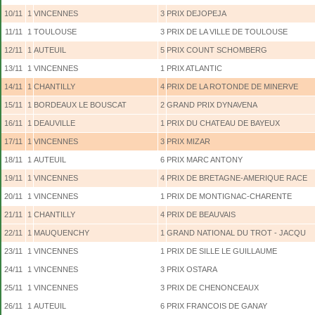
10/11
1
VINCENNES
3
PRIX DEJOPEJA
11/11
1
TOULOUSE
3
PRIX DE LA VILLE DE TOULOUSE
12/11
1
AUTEUIL
5
PRIX COUNT SCHOMBERG
13/11
1
VINCENNES
1
PRIX ATLANTIC
14/11
1
CHANTILLY
4
PRIX DE LA ROTONDE DE MINERVE
15/11
1
BORDEAUX LE BOUSCAT
2
GRAND PRIX DYNAVENA
16/11
1
DEAUVILLE
1
PRIX DU CHATEAU DE BAYEUX
17/11
1
VINCENNES
3
PRIX MIZAR
18/11
1
AUTEUIL
6
PRIX MARC ANTONY
19/11
1
VINCENNES
4
PRIX DE BRETAGNE-AMERIQUE RACE
20/11
1
VINCENNES
1
PRIX DE MONTIGNAC-CHARENTE
21/11
1
CHANTILLY
4
PRIX DE BEAUVAIS
22/11
1
MAUQUENCHY
1
GRAND NATIONAL DU TROT - JACQU
23/11
1
VINCENNES
1
PRIX DE SILLE LE GUILLAUME
24/11
1
VINCENNES
3
PRIX OSTARA
25/11
1
VINCENNES
3
PRIX DE CHENONCEAUX
26/11
1
AUTEUIL
6
PRIX FRANCOIS DE GANAY