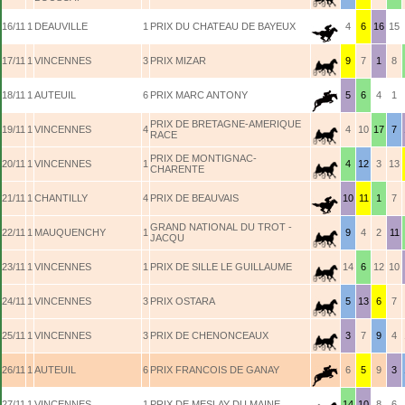
16/11
1
DEAUVILLE
1
PRIX DU CHATEAU DE BAYEUX
4
6
16
15
17/11
1
VINCENNES
3
PRIX MIZAR
9
7
1
8
18/11
1
AUTEUIL
6
PRIX MARC ANTONY
5
6
4
1
PRIX DE BRETAGNE-AMERIQUE
19/11
1
VINCENNES
4
4
10
17
7
RACE
PRIX DE MONTIGNAC-
20/11
1
VINCENNES
1
4
12
3
13
CHARENTE
21/11
1
CHANTILLY
4
PRIX DE BEAUVAIS
10
11
1
7
GRAND NATIONAL DU TROT -
22/11
1
MAUQUENCHY
1
9
4
2
11
JACQU
23/11
1
VINCENNES
1
PRIX DE SILLE LE GUILLAUME
14
6
12
10
24/11
1
VINCENNES
3
PRIX OSTARA
5
13
6
7
25/11
1
VINCENNES
3
PRIX DE CHENONCEAUX
3
7
9
4
26/11
1
AUTEUIL
6
PRIX FRANCOIS DE GANAY
6
5
9
3
27/11
1
VINCENNES
1
PRIX DE MESLAY DU MAINE
14
10
8
6