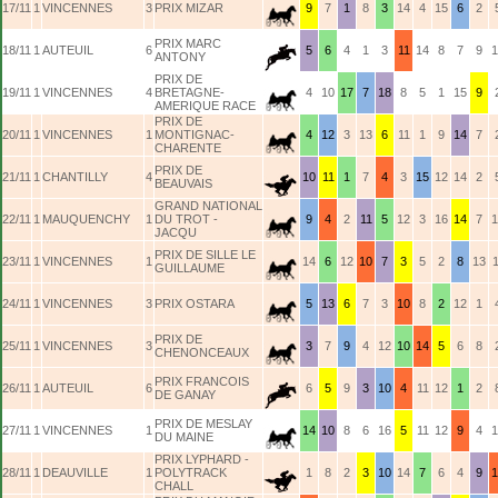
17/11
1
VINCENNES
3
PRIX MIZAR
9
7
1
8
3
14
4
15
6
2
PRIX MARC
18/11
1
AUTEUIL
6
5
6
4
1
3
11
14
8
7
9
1
ANTONY
PRIX DE
19/11
1
VINCENNES
4
BRETAGNE-
4
10
17
7
18
8
5
1
15
9
AMERIQUE RACE
PRIX DE
20/11
1
VINCENNES
1
MONTIGNAC-
4
12
3
13
6
11
1
9
14
7
CHARENTE
PRIX DE
21/11
1
CHANTILLY
4
10
11
1
7
4
3
15
12
14
2
BEAUVAIS
GRAND NATIONAL
22/11
1
MAUQUENCHY
1
DU TROT -
9
4
2
11
5
12
3
16
14
7
1
JACQU
PRIX DE SILLE LE
23/11
1
VINCENNES
1
14
6
12
10
7
3
5
2
8
13
1
GUILLAUME
24/11
1
VINCENNES
3
PRIX OSTARA
5
13
6
7
3
10
8
2
12
1
PRIX DE
25/11
1
VINCENNES
3
3
7
9
4
12
10
14
5
6
8
CHENONCEAUX
PRIX FRANCOIS
26/11
1
AUTEUIL
6
6
5
9
3
10
4
11
12
1
2
DE GANAY
PRIX DE MESLAY
27/11
1
VINCENNES
1
14
10
8
6
16
5
11
12
9
4
1
DU MAINE
PRIX LYPHARD -
28/11
1
DEAUVILLE
1
POLYTRACK
1
8
2
3
10
14
7
6
4
9
1
CHALL