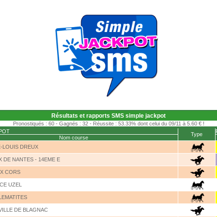
Résultats et rapports SMS simple jackpot
Pronostiqués : 60 - Gagnés : 32 - Réussite : 53.33% dont celui du 09/11 à 5.60 € !
KPOT
Type
Nom course
E-LOUIS DREUX
 DE NANTES - 14EME E
IX CORS
ICE UZEL
LEMATITES
 VILLE DE BLAGNAC