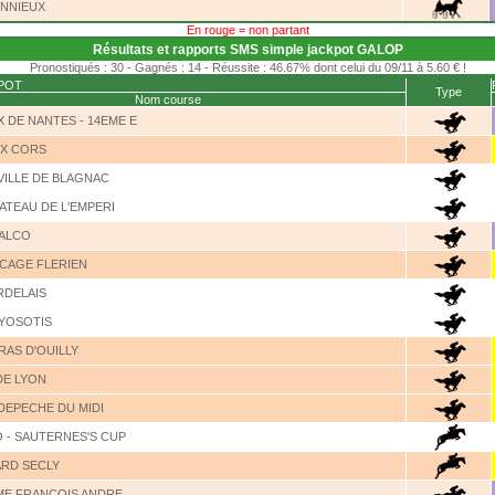
ONNIEUX
En rouge = non partant
Résultats et rapports SMS simple jackpot GALOP
Pronostiqués : 30 - Gagnés : 14 - Réussite : 46.67% dont celui du 09/11 à 5.60 € !
KPOT
Type
Nom course
 DE NANTES - 14EME E
IX CORS
 VILLE DE BLAGNAC
ATEAU DE L'EMPERI
ALCO
OCAGE FLERIEN
RDELAIS
MYOSOTIS
RAS D'OUILLY
DE LYON
 DEPECHE DU MIDI
 - SAUTERNES'S CUP
ARD SECLY
ME FRANCOIS ANDRE