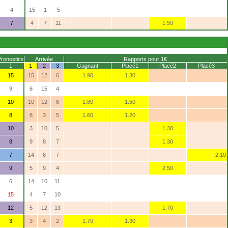
4
15
1
5
7
4
7
11
1.50
Pronostics
Arrivée
Rapports pour 1€
1
1
2
3
Gagnant
Placé1
Placé2
Placé3
15
15
12
6
1.90
1.30
9
6
15
4
10
10
12
6
1.80
1.50
8
8
3
5
1.60
1.20
10
3
10
5
1.30
8
9
8
7
1.30
7
14
6
7
2.10
9
5
9
4
2.50
6
14
10
11
15
4
7
10
12
5
12
13
1.70
3
3
4
2
1.70
1.30