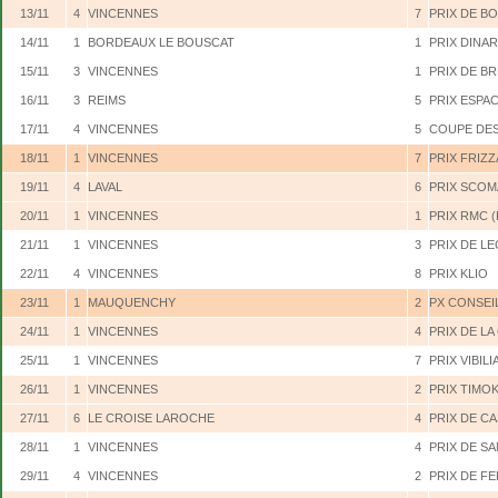
13/11
4
VINCENNES
7
PRIX DE BO
14/11
1
BORDEAUX LE BOUSCAT
1
PRIX DINA
15/11
3
VINCENNES
1
PRIX DE B
16/11
3
REIMS
5
PRIX ESPA
17/11
4
VINCENNES
5
COUPE DES
18/11
1
VINCENNES
7
PRIX FRIZZ
19/11
4
LAVAL
6
PRIX SCOM
20/11
1
VINCENNES
1
PRIX RMC (
21/11
1
VINCENNES
3
PRIX DE L
22/11
4
VINCENNES
8
PRIX KLIO
23/11
1
MAUQUENCHY
2
PX CONSEI
24/11
1
VINCENNES
4
PRIX DE LA
25/11
1
VINCENNES
7
PRIX VIBILI
26/11
1
VINCENNES
2
PRIX TIMO
27/11
6
LE CROISE LAROCHE
4
PRIX DE C
28/11
1
VINCENNES
4
PRIX DE S
29/11
4
VINCENNES
2
PRIX DE F