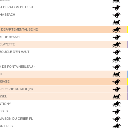
 FEDERATION DE L'EST
AHA BEACH
L DEPARTEMENTAL SEINE
AT DE BESSET
 CLAYETTE
 BOUCLE D'EN HAUT
X DE FONTAINEBLEAU -
KO
ASSAGE
 DEPECHE DU MIDI (PR
SSEL
NTIGNY
ROSES
 MAISON DU CIRIER PL
RRIERES