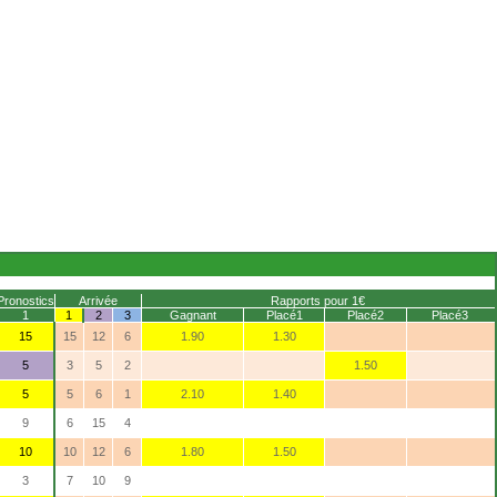
Pronostics
Arrivée
Rapports pour 1€
1
1
2
3
Gagnant
Placé1
Placé2
Placé3
15
15
12
6
1.90
1.30
5
3
5
2
1.50
5
5
6
1
2.10
1.40
9
6
15
4
10
10
12
6
1.80
1.50
3
7
10
9