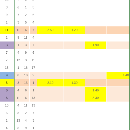
3
6
1
5
9
7
2
6
1
3
5
4
11
11
6
7
2.50
1.20
1
9
11
4
3
1
3
7
1.90
7
4
9
6
7
12
3
11
13
1
16
17
9
8
10
9
1.40
3
3
13
1
2.10
1.30
6
4
6
1
1.40
6
11
6
13
3.30
10
4
11
13
6
8
2
7
1
13
4
3
4
8
9
1