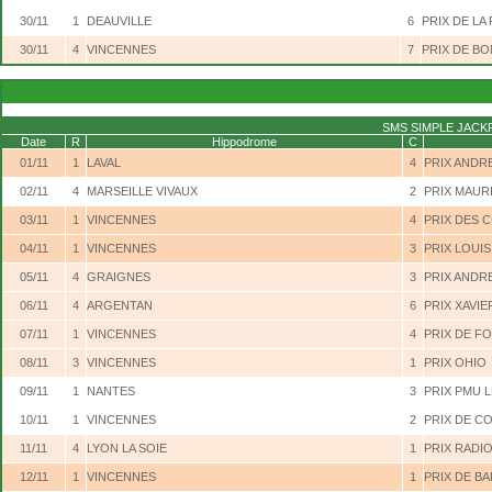
30/11
1
DEAUVILLE
6
PRIX DE LA
30/11
4
VINCENNES
7
PRIX DE B
SMS SIMPLE JACK
Date
R
Hippodrome
C
01/11
1
LAVAL
4
PRIX ANDR
02/11
4
MARSEILLE VIVAUX
2
PRIX MAUR
03/11
1
VINCENNES
4
PRIX DES 
04/11
1
VINCENNES
3
PRIX LOUIS
05/11
4
GRAIGNES
3
PRIX ANDR
06/11
4
ARGENTAN
6
PRIX XAVIE
07/11
1
VINCENNES
4
PRIX DE F
08/11
3
VINCENNES
1
PRIX OHIO
09/11
1
NANTES
3
PRIX PMU 
10/11
1
VINCENNES
2
PRIX DE C
11/11
4
LYON LA SOIE
1
PRIX RADIO
12/11
1
VINCENNES
1
PRIX DE B