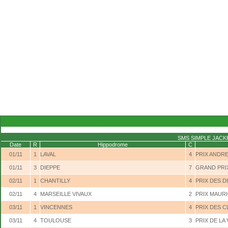
SMS SIMPLE JAC
Date
R
Hippodrome
C
01/11
1
LAVAL
4
PRIX ANDR
01/11
3
DIEPPE
7
GRAND PRIX
02/11
1
CHANTILLY
4
PRIX DES D
02/11
4
MARSEILLE VIVAUX
2
PRIX MAUR
03/11
1
VINCENNES
4
PRIX DES C
03/11
4
TOULOUSE
3
PRIX DE LA