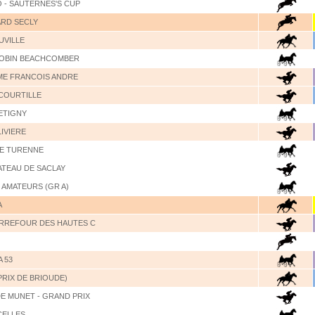
 - SAUTERNES'S CUP
ARD SECLY
UVILLE
ROBIN BEACHCOMBER
ME FRANCOIS ANDRE
 COURTILLE
ETIGNY
LIVIERE
CE TURENNE
ATEAU DE SACLAY
 AMATEURS (GR A)
A
ARREFOUR DES HAUTES C
 53
PRIX DE BRIOUDE)
E MUNET - GRAND PRIX
CELLES