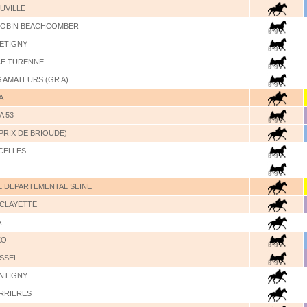
UVILLE
ROBIN BEACHCOMBER
RETIGNY
CE TURENNE
 AMATEURS (GR A)
A
A 53
PRIX DE BRIOUDE)
ECELLES
L DEPARTEMENTAL SEINE
 CLAYETTE
A
KO
ASSEL
ANTIGNY
ERRIERES