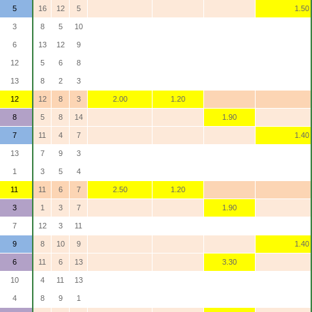
5
16
12
5
1.50
3
8
5
10
6
13
12
9
12
5
6
8
13
8
2
3
12
12
8
3
2.00
1.20
8
5
8
14
1.90
7
11
4
7
1.40
13
7
9
3
1
3
5
4
11
11
6
7
2.50
1.20
3
1
3
7
1.90
7
12
3
11
9
8
10
9
1.40
6
11
6
13
3.30
10
4
11
13
4
8
9
1