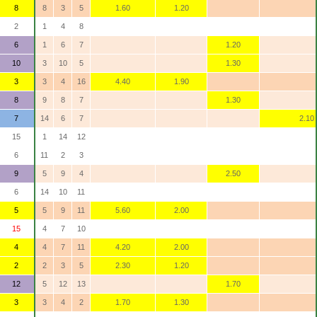
8
8
3
5
1.60
1.20
2
1
4
8
6
1
6
7
1.20
10
3
10
5
1.30
3
3
4
16
4.40
1.90
8
9
8
7
1.30
7
14
6
7
2.10
15
1
14
12
6
11
2
3
9
5
9
4
2.50
6
14
10
11
5
5
9
11
5.60
2.00
15
4
7
10
4
4
7
11
4.20
2.00
2
2
3
5
2.30
1.20
12
5
12
13
1.70
3
3
4
2
1.70
1.30