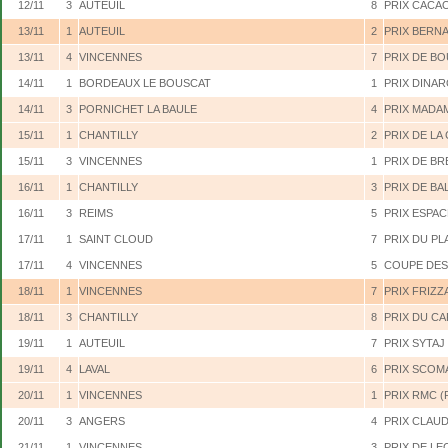
12/11
3
AUTEUIL
8
PRIX CACAO
13/11
1
AUTEUIL
2
PRIX BERN
13/11
4
VINCENNES
7
PRIX DE BO
14/11
1
BORDEAUX LE BOUSCAT
1
PRIX DINA
14/11
3
PORNICHET LA BAULE
4
PRIX MADA
15/11
1
CHANTILLY
2
PRIX DE LA
15/11
3
VINCENNES
1
PRIX DE BR
16/11
1
CHANTILLY
3
PRIX DE BA
16/11
3
REIMS
5
PRIX ESPA
17/11
1
SAINT CLOUD
7
PRIX DU PL
17/11
4
VINCENNES
5
COUPE DES
18/11
1
VINCENNES
7
PRIX FRIZZ
18/11
3
CHANTILLY
8
PRIX DU C
19/11
1
AUTEUIL
7
PRIX SYTAJ
19/11
4
LAVAL
6
PRIX SCOMA
20/11
1
VINCENNES
1
PRIX RMC (
20/11
3
ANGERS
4
PRIX CLAUD
21/11
1
VINCENNES
3
PRIX DE LE