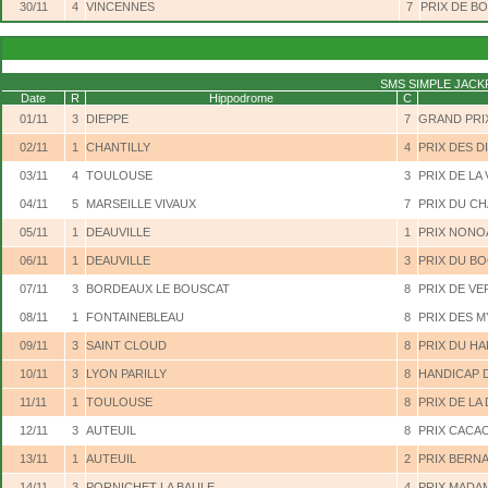
30/11
4
VINCENNES
7
PRIX DE B
SMS SIMPLE JAC
Date
R
Hippodrome
C
01/11
3
DIEPPE
7
GRAND PRIX
02/11
1
CHANTILLY
4
PRIX DES D
03/11
4
TOULOUSE
3
PRIX DE LA
04/11
5
MARSEILLE VIVAUX
7
PRIX DU CH
05/11
1
DEAUVILLE
1
PRIX NONO
06/11
1
DEAUVILLE
3
PRIX DU B
07/11
3
BORDEAUX LE BOUSCAT
8
PRIX DE VE
08/11
1
FONTAINEBLEAU
8
PRIX DES 
09/11
3
SAINT CLOUD
8
PRIX DU HA
10/11
3
LYON PARILLY
8
HANDICAP 
11/11
1
TOULOUSE
8
PRIX DE LA
12/11
3
AUTEUIL
8
PRIX CACAO
13/11
1
AUTEUIL
2
PRIX BERN
14/11
3
PORNICHET LA BAULE
4
PRIX MADA