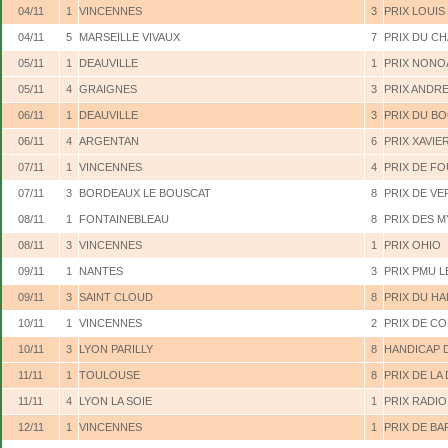
04/11
1
VINCENNES
3
PRIX LOUIS
04/11
5
MARSEILLE VIVAUX
7
PRIX DU CH
05/11
1
DEAUVILLE
1
PRIX NONO
05/11
4
GRAIGNES
3
PRIX ANDR
06/11
1
DEAUVILLE
3
PRIX DU B
06/11
4
ARGENTAN
6
PRIX XAVIE
07/11
1
VINCENNES
4
PRIX DE FO
07/11
3
BORDEAUX LE BOUSCAT
8
PRIX DE VE
08/11
1
FONTAINEBLEAU
8
PRIX DES 
08/11
3
VINCENNES
1
PRIX OHIO
09/11
1
NANTES
3
PRIX PMU 
09/11
3
SAINT CLOUD
8
PRIX DU HA
10/11
1
VINCENNES
2
PRIX DE C
10/11
3
LYON PARILLY
8
HANDICAP 
11/11
1
TOULOUSE
8
PRIX DE LA
11/11
4
LYON LA SOIE
1
PRIX RADIO
12/11
1
VINCENNES
1
PRIX DE B