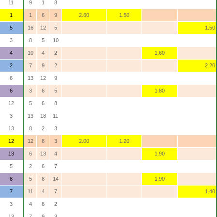
11
9
1
8
1
1
6
9
2.60
1.50
5
16
12
5
1.50
3
8
5
10
4
10
4
2
1.60
2
7
9
2
2.20
6
13
12
9
6
3
6
5
1.80
12
5
6
8
3
13
18
11
13
8
2
3
12
12
8
3
2.00
1.20
13
6
13
4
1.90
5
2
6
7
8
5
8
14
1.90
7
11
4
7
1.40
3
4
8
2
13
7
9
3