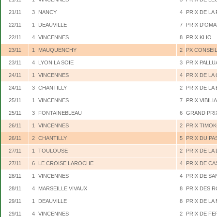
21/11
3
NANCY
4
PRIX DE LA
22/11
1
DEAUVILLE
7
PRIX D'OM
22/11
4
VINCENNES
8
PRIX KLIO
23/11
1
MAUQUENCHY
2
PX CONSEI
23/11
4
LYON LA SOIE
3
PRIX PALLU
24/11
1
VINCENNES
4
PRIX DE LA
24/11
3
CHANTILLY
2
PRIX DE LA
25/11
1
VINCENNES
7
PRIX VIBILIA
25/11
3
FONTAINEBLEAU
6
GRAND PRI
26/11
1
VINCENNES
2
PRIX TIMO
26/11
2
CHANTILLY
5
PRIX DU P
27/11
1
TOULOUSE
2
PRIX DE LA
27/11
6
LE CROISE LAROCHE
4
PRIX DE CA
28/11
1
VINCENNES
4
PRIX DE SA
28/11
4
MARSEILLE VIVAUX
8
PRIX DES 
29/11
1
DEAUVILLE
8
PRIX DE LA
29/11
4
VINCENNES
2
PRIX DE FE