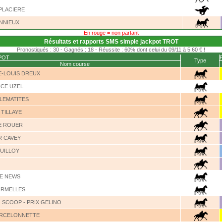
 PLACIERE
ONNIEUX
En rouge = non partant
Résultats et rapports SMS simple jackpot TROT
Pronostiqués : 30 - Gagnés : 18 - Réussite : 60% dont celui du 09/11 à 5.60 € !
POT
Type
Nom course
E-LOUIS DREUX
ICE UZEL
CLEMATITES
 TILLAYE
E ROUER
R CAVEY
OUILLOY
LE NEWS
ORMELLES
 SCOOP - PRIX GELINO
ARCELONNETTE