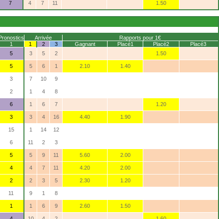
7
4
7
11
1.50
Pronostics
Arrivée
Rapports pour 1€
1
1
2
3
Gagnant
Placé1
Placé2
Placé3
5
3
5
2
1.50
5
5
6
1
2.10
1.40
3
7
10
9
2
1
4
8
6
1
6
7
1.20
3
3
4
16
4.40
1.90
15
1
14
12
6
11
2
3
5
5
9
11
5.60
2.00
4
4
7
11
4.20
2.00
2
2
3
5
2.30
1.20
11
9
1
8
1
1
6
9
2.60
1.50
4
10
4
2
1.60