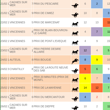
CAGNES SUR
21/02
1
7
PRIX DU PESCAIRE
6
2
12
MER
CAGNES SUR
21/02
1
9
PRIX DE CIMIEZ
10
8
3
MER
22/02
1
VINCENNES
5
PRIX DE MARCENAT
12
13
11
PRIX DE BLAIN-BOUVRON-
22/02
1
VINCENNES
8
4
7
11
LE GAVRE
23/02
1
VINCENNES
3
PRIX DE PONT-L'EVEQUE
4
9
15
CAGNES SUR
PRIX PIERRE DESIRE
23/02
5
1
12
4
5
MER
ALLAIRE
24/02
1
AUTEUIL
8
PRIX BOUGIE
8
9
10
PRIX DE LA ROUTE NEUVE
24/02
3
CHANTILLY
8
5
6
9
DES SAB
PRIX 20 MINUTES (PRIX DE
25/02
1
VINCENNES
5
6
7
9
MONFL
25/02
1
VINCENNES
7
PRIX DE LA MAYENNE
14
12
7
CAGNES SUR
26/02
1
6
PRIX DU MERCANTOUR
4
2
8
MER
CAGNES SUR
26/02
1
8
PRIX DE DIEPPE
10
2
11
MER