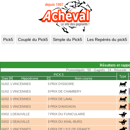
Résultats et rappo
Pronostiqués : 58 - Gagnés : 24 - Réussite : 
PICK 5
Type
Date
R
Hippodrome
C
Nom course
01/02
1
VINCENNES
5
PRIX D'ISSOIRE
01/02
1
VINCENNES
8
PRIX DE CHAMBERY
02/02
1
VINCENNES
3
PRIX DE LAVAL
02/02
1
VINCENNES
5
PRIX D'AVIGNON
03/02
1
DEAUVILLE
7
PRIX DU FUNICULAIRE
03/02
1
DEAUVILLE
9
PRIX DU KHAL-BURG
04/02
1
VINCENNES
6
PRIX DE L'ILE-DE-FRANCE