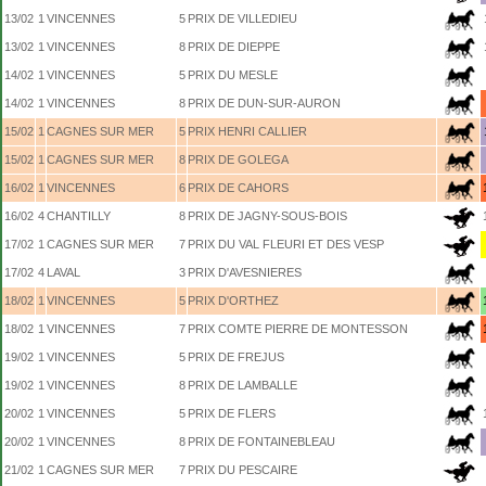
13/02
1
VINCENNES
5
PRIX DE VILLEDIEU
13/02
1
VINCENNES
8
PRIX DE DIEPPE
14/02
1
VINCENNES
5
PRIX DU MESLE
14/02
1
VINCENNES
8
PRIX DE DUN-SUR-AURON
15/02
1
CAGNES SUR MER
5
PRIX HENRI CALLIER
15/02
1
CAGNES SUR MER
8
PRIX DE GOLEGA
16/02
1
VINCENNES
6
PRIX DE CAHORS
16/02
4
CHANTILLY
8
PRIX DE JAGNY-SOUS-BOIS
17/02
1
CAGNES SUR MER
7
PRIX DU VAL FLEURI ET DES VESP
17/02
4
LAVAL
3
PRIX D'AVESNIERES
18/02
1
VINCENNES
5
PRIX D'ORTHEZ
18/02
1
VINCENNES
7
PRIX COMTE PIERRE DE MONTESSON
19/02
1
VINCENNES
5
PRIX DE FREJUS
19/02
1
VINCENNES
8
PRIX DE LAMBALLE
20/02
1
VINCENNES
5
PRIX DE FLERS
20/02
1
VINCENNES
8
PRIX DE FONTAINEBLEAU
21/02
1
CAGNES SUR MER
7
PRIX DU PESCAIRE