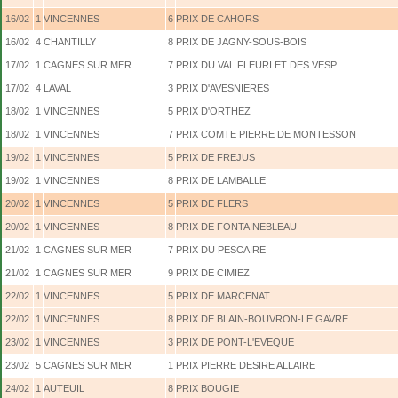
16/02
1
VINCENNES
6
PRIX DE CAHORS
16/02
4
CHANTILLY
8
PRIX DE JAGNY-SOUS-BOIS
17/02
1
CAGNES SUR MER
7
PRIX DU VAL FLEURI ET DES VESP
17/02
4
LAVAL
3
PRIX D'AVESNIERES
18/02
1
VINCENNES
5
PRIX D'ORTHEZ
18/02
1
VINCENNES
7
PRIX COMTE PIERRE DE MONTESSON
19/02
1
VINCENNES
5
PRIX DE FREJUS
19/02
1
VINCENNES
8
PRIX DE LAMBALLE
20/02
1
VINCENNES
5
PRIX DE FLERS
20/02
1
VINCENNES
8
PRIX DE FONTAINEBLEAU
21/02
1
CAGNES SUR MER
7
PRIX DU PESCAIRE
21/02
1
CAGNES SUR MER
9
PRIX DE CIMIEZ
22/02
1
VINCENNES
5
PRIX DE MARCENAT
22/02
1
VINCENNES
8
PRIX DE BLAIN-BOUVRON-LE GAVRE
23/02
1
VINCENNES
3
PRIX DE PONT-L'EVEQUE
23/02
5
CAGNES SUR MER
1
PRIX PIERRE DESIRE ALLAIRE
24/02
1
AUTEUIL
8
PRIX BOUGIE