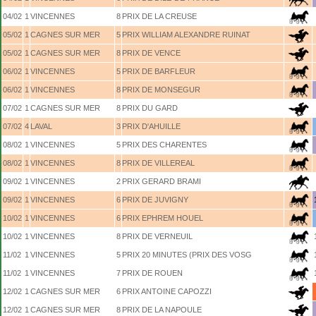
04/02
1
VINCENNES
8
PRIX DE LA CREUSE
05/02
1
CAGNES SUR MER
5
PRIX WILLIAM ALEXANDRE RUINAT
05/02
1
CAGNES SUR MER
8
PRIX DE VENCE
06/02
1
VINCENNES
5
PRIX DE BARFLEUR
06/02
1
VINCENNES
8
PRIX DE MONSEGUR
07/02
1
CAGNES SUR MER
8
PRIX DU GARD
07/02
4
LAVAL
3
PRIX D'AHUILLE
08/02
1
VINCENNES
5
PRIX DES CHARENTES
08/02
1
VINCENNES
8
PRIX DE VILLEREAL
09/02
1
VINCENNES
2
PRIX GERARD BRAMI
09/02
1
VINCENNES
6
PRIX DE JUVIGNY
10/02
1
VINCENNES
6
PRIX EPHREM HOUEL
10/02
1
VINCENNES
8
PRIX DE VERNEUIL
11/02
1
VINCENNES
5
PRIX 20 MINUTES (PRIX DES VOSG
11/02
1
VINCENNES
7
PRIX DE ROUEN
12/02
1
CAGNES SUR MER
6
PRIX ANTOINE CAPOZZI
12/02
1
CAGNES SUR MER
8
PRIX DE LA NAPOULE