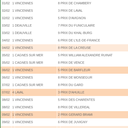
01/02
1
VINCENNES
8
PRIX DE CHAMBERY
02/02
1
VINCENNES
3
PRIX DE LAVAL
02/02
1
VINCENNES
5
PRIX D'AVIGNON
03/02
1
DEAUVILLE
7
PRIX DU FUNICULAIRE
03/02
1
DEAUVILLE
9
PRIX DU KHAL-BURG
04/02
1
VINCENNES
6
PRIX DE L'ILE-DE-FRANCE
04/02
1
VINCENNES
8
PRIX DE LA CREUSE
05/02
1
CAGNES SUR MER
5
PRIX WILLIAM ALEXANDRE RUINAT
05/02
1
CAGNES SUR MER
8
PRIX DE VENCE
06/02
1
VINCENNES
5
PRIX DE BARFLEUR
06/02
1
VINCENNES
8
PRIX DE MONSEGUR
07/02
1
CAGNES SUR MER
8
PRIX DU GARD
07/02
4
LAVAL
3
PRIX D'AHUILLE
08/02
1
VINCENNES
5
PRIX DES CHARENTES
08/02
1
VINCENNES
8
PRIX DE VILLEREAL
09/02
1
VINCENNES
2
PRIX GERARD BRAMI
09/02
1
VINCENNES
6
PRIX DE JUVIGNY