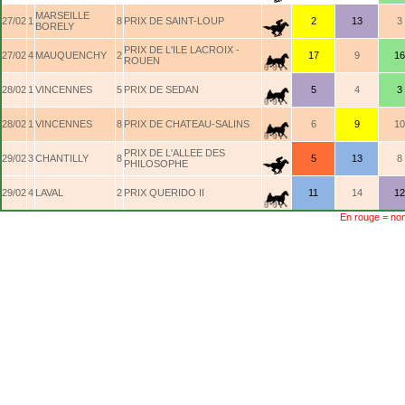
MARSEILLE
27/02
1
8
PRIX DE SAINT-LOUP
2
13
3
BORELY
PRIX DE L'ILE LACROIX -
27/02
4
MAUQUENCHY
2
17
9
16
ROUEN
28/02
1
VINCENNES
5
PRIX DE SEDAN
5
4
3
28/02
1
VINCENNES
8
PRIX DE CHATEAU-SALINS
6
9
10
PRIX DE L'ALLEE DES
29/02
3
CHANTILLY
8
5
13
8
PHILOSOPHE
29/02
4
LAVAL
2
PRIX QUERIDO II
11
14
12
En rouge = non