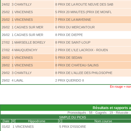
24/02
3
CHANTILLY
8
PRIX DE LA ROUTE NEUVE DES SAB
25/02
1
VINCENNES
5
PRIX 20 MINUTES (PRIX DE MONFL
25/02
1
VINCENNES
7
PRIX DE LA MAYENNE
26/02
1
CAGNES SUR MER
6
PRIX DU MERCANTOUR
26/02
1
CAGNES SUR MER
8
PRIX DE DIEPPE
27/02
1
MARSEILLE BORELY
8
PRIX DE SAINT-LOUP
27/02
4
MAUQUENCHY
2
PRIX DE L'ILE LACROIX - ROUEN
28/02
1
VINCENNES
5
PRIX DE SEDAN
28/02
1
VINCENNES
8
PRIX DE CHATEAU-SALINS
29/02
3
CHANTILLY
8
PRIX DE L'ALLEE DES PHILOSOPHE
29/02
4
LAVAL
2
PRIX QUERIDO II
En rouge = non
Résultats et rapports 
Pronostiqués : 58 - Gagnés : 19 - Réussite :
SIMPLE DU PICK5
Date
R
Hippodrome
C
Nom course
01/02
1
VINCENNES
5
PRIX D'ISSOIRE