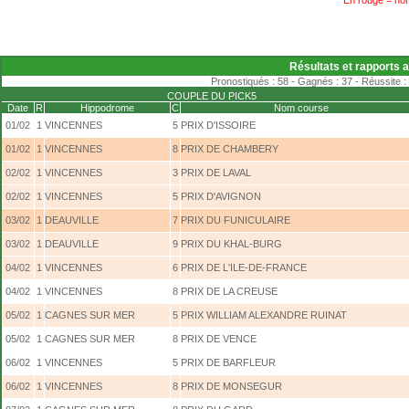
En rouge = non
Résultats et rapports 
Pronostiqués : 58 - Gagnés : 37 - Réussite :
COUPLE DU PICK5
Date
R
Hippodrome
C
Nom course
01/02
1
VINCENNES
5
PRIX D'ISSOIRE
01/02
1
VINCENNES
8
PRIX DE CHAMBERY
02/02
1
VINCENNES
3
PRIX DE LAVAL
02/02
1
VINCENNES
5
PRIX D'AVIGNON
03/02
1
DEAUVILLE
7
PRIX DU FUNICULAIRE
03/02
1
DEAUVILLE
9
PRIX DU KHAL-BURG
04/02
1
VINCENNES
6
PRIX DE L'ILE-DE-FRANCE
04/02
1
VINCENNES
8
PRIX DE LA CREUSE
05/02
1
CAGNES SUR MER
5
PRIX WILLIAM ALEXANDRE RUINAT
05/02
1
CAGNES SUR MER
8
PRIX DE VENCE
06/02
1
VINCENNES
5
PRIX DE BARFLEUR
06/02
1
VINCENNES
8
PRIX DE MONSEGUR