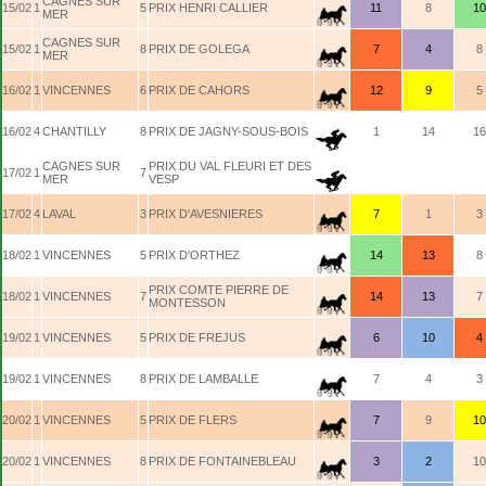
CAGNES SUR
15/02
1
5
PRIX HENRI CALLIER
11
8
10
MER
CAGNES SUR
15/02
1
8
PRIX DE GOLEGA
7
4
8
MER
16/02
1
VINCENNES
6
PRIX DE CAHORS
12
9
5
16/02
4
CHANTILLY
8
PRIX DE JAGNY-SOUS-BOIS
1
14
16
CAGNES SUR
PRIX DU VAL FLEURI ET DES
17/02
1
7
MER
VESP
17/02
4
LAVAL
3
PRIX D'AVESNIERES
7
1
3
18/02
1
VINCENNES
5
PRIX D'ORTHEZ
14
13
8
PRIX COMTE PIERRE DE
18/02
1
VINCENNES
7
14
13
7
MONTESSON
19/02
1
VINCENNES
5
PRIX DE FREJUS
6
10
4
19/02
1
VINCENNES
8
PRIX DE LAMBALLE
7
4
3
20/02
1
VINCENNES
5
PRIX DE FLERS
7
9
10
20/02
1
VINCENNES
8
PRIX DE FONTAINEBLEAU
3
2
10