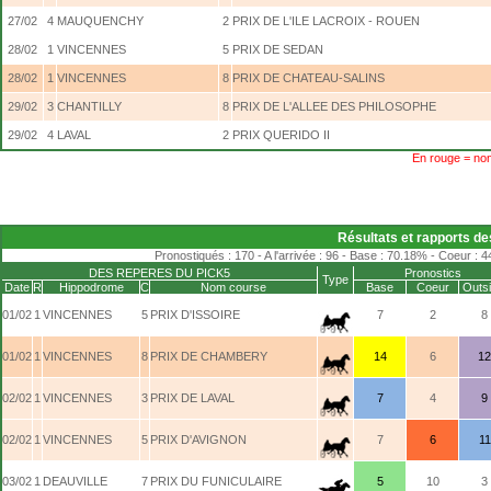
27/02
4
MAUQUENCHY
2
PRIX DE L'ILE LACROIX - ROUEN
28/02
1
VINCENNES
5
PRIX DE SEDAN
28/02
1
VINCENNES
8
PRIX DE CHATEAU-SALINS
29/02
3
CHANTILLY
8
PRIX DE L'ALLEE DES PHILOSOPHE
29/02
4
LAVAL
2
PRIX QUERIDO II
En rouge = non
Résultats et rapports d
Pronostiqués : 170 - A l'arrivée : 96 - Base : 70.18% - Coeur : 
DES REPERES DU PICK5
Pronostics
Type
Date
R
Hippodrome
C
Nom course
Base
Coeur
Outsi
01/02
1
VINCENNES
5
PRIX D'ISSOIRE
7
2
8
01/02
1
VINCENNES
8
PRIX DE CHAMBERY
14
6
12
02/02
1
VINCENNES
3
PRIX DE LAVAL
7
4
9
02/02
1
VINCENNES
5
PRIX D'AVIGNON
7
6
11
03/02
1
DEAUVILLE
7
PRIX DU FUNICULAIRE
5
10
3