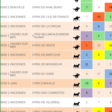
03/02
1
DEAUVILLE
9
PRIX DU KHAL-BURG
7
4
14
04/02
1
VINCENNES
6
PRIX DE L'ILE-DE-FRANCE
7
10
1
04/02
1
VINCENNES
8
PRIX DE LA CREUSE
5
6
12
CAGNES SUR
PRIX WILLIAM ALEXANDRE
05/02
1
5
1
2
7
MER
RUINAT
CAGNES SUR
05/02
1
8
PRIX DE VENCE
1
13
11
MER
06/02
1
VINCENNES
5
PRIX DE BARFLEUR
2
3
4
06/02
1
VINCENNES
8
PRIX DE MONSEGUR
11
8
5
CAGNES SUR
07/02
1
8
PRIX DU GARD
9
17
11
MER
07/02
4
LAVAL
3
PRIX D'AHUILLE
13
5
3
08/02
1
VINCENNES
5
PRIX DES CHARENTES
8
7
6
08/02
1
VINCENNES
8
PRIX DE VILLEREAL
1
7
9
09/02
1
VINCENNES
2
PRIX GERARD BRAMI
13
10
14