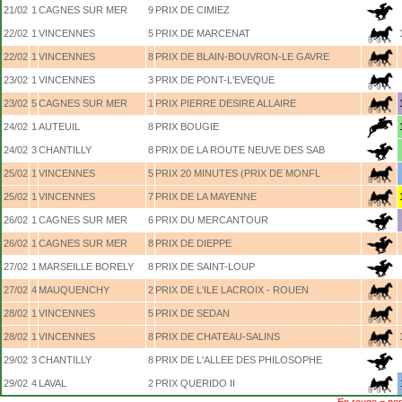
21/02
1
CAGNES SUR MER
9
PRIX DE CIMIEZ
22/02
1
VINCENNES
5
PRIX DE MARCENAT
22/02
1
VINCENNES
8
PRIX DE BLAIN-BOUVRON-LE GAVRE
23/02
1
VINCENNES
3
PRIX DE PONT-L'EVEQUE
23/02
5
CAGNES SUR MER
1
PRIX PIERRE DESIRE ALLAIRE
24/02
1
AUTEUIL
8
PRIX BOUGIE
24/02
3
CHANTILLY
8
PRIX DE LA ROUTE NEUVE DES SAB
25/02
1
VINCENNES
5
PRIX 20 MINUTES (PRIX DE MONFL
25/02
1
VINCENNES
7
PRIX DE LA MAYENNE
26/02
1
CAGNES SUR MER
6
PRIX DU MERCANTOUR
26/02
1
CAGNES SUR MER
8
PRIX DE DIEPPE
27/02
1
MARSEILLE BORELY
8
PRIX DE SAINT-LOUP
27/02
4
MAUQUENCHY
2
PRIX DE L'ILE LACROIX - ROUEN
28/02
1
VINCENNES
5
PRIX DE SEDAN
28/02
1
VINCENNES
8
PRIX DE CHATEAU-SALINS
29/02
3
CHANTILLY
8
PRIX DE L'ALLEE DES PHILOSOPHE
29/02
4
LAVAL
2
PRIX QUERIDO II