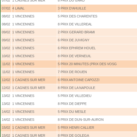
07/02
1
CAGNES SUR MER
8
PRIX DU GARD
07/02
4
LAVAL
3
PRIX D'AHUILLE
08/02
1
VINCENNES
5
PRIX DES CHARENTES
08/02
1
VINCENNES
8
PRIX DE VILLEREAL
09/02
1
VINCENNES
2
PRIX GERARD BRAMI
09/02
1
VINCENNES
6
PRIX DE JUVIGNY
10/02
1
VINCENNES
6
PRIX EPHREM HOUEL
10/02
1
VINCENNES
8
PRIX DE VERNEUIL
11/02
1
VINCENNES
5
PRIX 20 MINUTES (PRIX DES VOSG
11/02
1
VINCENNES
7
PRIX DE ROUEN
12/02
1
CAGNES SUR MER
6
PRIX ANTOINE CAPOZZI
12/02
1
CAGNES SUR MER
8
PRIX DE LA NAPOULE
13/02
1
VINCENNES
5
PRIX DE VILLEDIEU
13/02
1
VINCENNES
8
PRIX DE DIEPPE
14/02
1
VINCENNES
5
PRIX DU MESLE
14/02
1
VINCENNES
8
PRIX DE DUN-SUR-AURON
15/02
1
CAGNES SUR MER
5
PRIX HENRI CALLIER
15/02
1
CAGNES SUR MER
8
PRIX DE GOLEGA