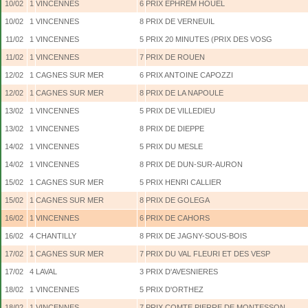
10/02
1
VINCENNES
6
PRIX EPHREM HOUEL
10/02
1
VINCENNES
8
PRIX DE VERNEUIL
11/02
1
VINCENNES
5
PRIX 20 MINUTES (PRIX DES VOSG
11/02
1
VINCENNES
7
PRIX DE ROUEN
12/02
1
CAGNES SUR MER
6
PRIX ANTOINE CAPOZZI
12/02
1
CAGNES SUR MER
8
PRIX DE LA NAPOULE
13/02
1
VINCENNES
5
PRIX DE VILLEDIEU
13/02
1
VINCENNES
8
PRIX DE DIEPPE
14/02
1
VINCENNES
5
PRIX DU MESLE
14/02
1
VINCENNES
8
PRIX DE DUN-SUR-AURON
15/02
1
CAGNES SUR MER
5
PRIX HENRI CALLIER
15/02
1
CAGNES SUR MER
8
PRIX DE GOLEGA
16/02
1
VINCENNES
6
PRIX DE CAHORS
16/02
4
CHANTILLY
8
PRIX DE JAGNY-SOUS-BOIS
17/02
1
CAGNES SUR MER
7
PRIX DU VAL FLEURI ET DES VESP
17/02
4
LAVAL
3
PRIX D'AVESNIERES
18/02
1
VINCENNES
5
PRIX D'ORTHEZ
18/02
1
VINCENNES
7
PRIX COMTE PIERRE DE MONTESSON