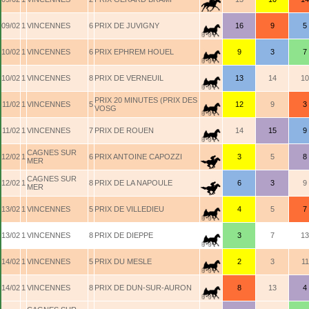
09/02
1
VINCENNES
6
PRIX DE JUVIGNY
16
9
5
10/02
1
VINCENNES
6
PRIX EPHREM HOUEL
9
3
7
10/02
1
VINCENNES
8
PRIX DE VERNEUIL
13
14
10
PRIX 20 MINUTES (PRIX DES
11/02
1
VINCENNES
5
12
9
3
VOSG
11/02
1
VINCENNES
7
PRIX DE ROUEN
14
15
9
CAGNES SUR
12/02
1
6
PRIX ANTOINE CAPOZZI
3
5
8
MER
CAGNES SUR
12/02
1
8
PRIX DE LA NAPOULE
6
3
9
MER
13/02
1
VINCENNES
5
PRIX DE VILLEDIEU
4
5
7
13/02
1
VINCENNES
8
PRIX DE DIEPPE
3
7
13
14/02
1
VINCENNES
5
PRIX DU MESLE
2
3
11
14/02
1
VINCENNES
8
PRIX DE DUN-SUR-AURON
8
13
4