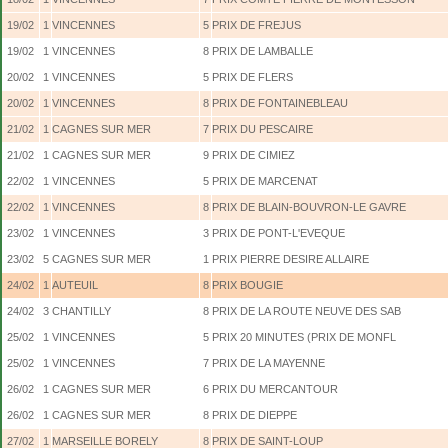
19/02
1
VINCENNES
5
PRIX DE FREJUS
19/02
1
VINCENNES
8
PRIX DE LAMBALLE
20/02
1
VINCENNES
5
PRIX DE FLERS
20/02
1
VINCENNES
8
PRIX DE FONTAINEBLEAU
21/02
1
CAGNES SUR MER
7
PRIX DU PESCAIRE
21/02
1
CAGNES SUR MER
9
PRIX DE CIMIEZ
22/02
1
VINCENNES
5
PRIX DE MARCENAT
22/02
1
VINCENNES
8
PRIX DE BLAIN-BOUVRON-LE GAVRE
23/02
1
VINCENNES
3
PRIX DE PONT-L'EVEQUE
23/02
5
CAGNES SUR MER
1
PRIX PIERRE DESIRE ALLAIRE
24/02
1
AUTEUIL
8
PRIX BOUGIE
24/02
3
CHANTILLY
8
PRIX DE LA ROUTE NEUVE DES SAB
25/02
1
VINCENNES
5
PRIX 20 MINUTES (PRIX DE MONFL
25/02
1
VINCENNES
7
PRIX DE LA MAYENNE
26/02
1
CAGNES SUR MER
6
PRIX DU MERCANTOUR
26/02
1
CAGNES SUR MER
8
PRIX DE DIEPPE
27/02
1
MARSEILLE BORELY
8
PRIX DE SAINT-LOUP