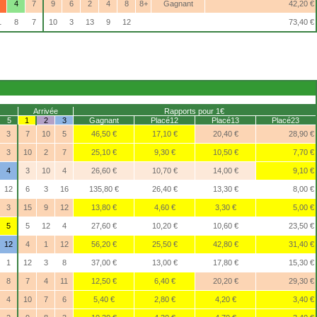
4
7
9
6
2
4
8
8+
Gagnant
42,20 €
1
8
7
10
3
13
9
12
73,40 €
Arrivée
Rapports pour 1€
5
1
2
3
Gagnant
Placé12
Placé13
Placé23
3
7
10
5
46,50 €
17,10 €
20,40 €
28,90 €
3
10
2
7
25,10 €
9,30 €
10,50 €
7,70 €
4
3
10
4
26,60 €
10,70 €
14,00 €
9,10 €
12
6
3
16
135,80 €
26,40 €
13,30 €
8,00 €
3
15
9
12
13,80 €
4,60 €
3,30 €
5,00 €
5
5
12
4
27,60 €
10,20 €
10,60 €
23,50 €
12
4
1
12
56,20 €
25,50 €
42,80 €
31,40 €
1
12
3
8
37,00 €
13,00 €
17,80 €
15,30 €
8
7
4
11
12,50 €
6,40 €
20,20 €
29,30 €
4
10
7
6
5,40 €
2,80 €
4,20 €
3,40 €