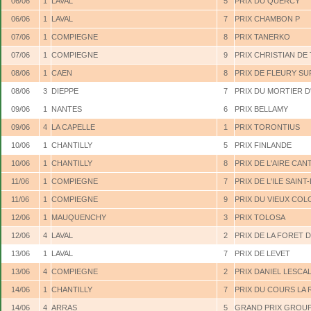
06/06
1
LAVAL
5
PRIX DU QUERCY
06/06
1
LAVAL
7
PRIX CHAMBON P
07/06
1
COMPIEGNE
8
PRIX TANERKO
07/06
1
COMPIEGNE
9
PRIX CHRISTIAN DE
08/06
1
CAEN
8
PRIX DE FLEURY S
08/06
3
DIEPPE
7
PRIX DU MORTIER D
09/06
1
NANTES
6
PRIX BELLAMY
09/06
4
LA CAPELLE
1
PRIX TORONTIUS
10/06
1
CHANTILLY
5
PRIX FINLANDE
10/06
1
CHANTILLY
8
PRIX DE L'AIRE CAN
11/06
1
COMPIEGNE
7
PRIX DE L'ILE SAINT
11/06
1
COMPIEGNE
9
PRIX DU VIEUX COL
12/06
1
MAUQUENCHY
3
PRIX TOLOSA
12/06
4
LAVAL
2
PRIX DE LA FORET 
13/06
1
LAVAL
7
PRIX DE LEVET
13/06
4
COMPIEGNE
2
PRIX DANIEL LESCA
14/06
1
CHANTILLY
7
PRIX DU COURS LA 
14/06
4
ARRAS
5
GRAND PRIX GROU