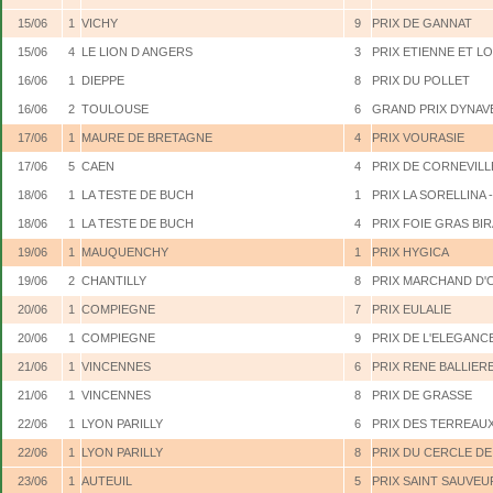
15/06
1
VICHY
9
PRIX DE GANNAT
15/06
4
LE LION D ANGERS
3
PRIX ETIENNE ET L
16/06
1
DIEPPE
8
PRIX DU POLLET
16/06
2
TOULOUSE
6
GRAND PRIX DYNAV
17/06
1
MAURE DE BRETAGNE
4
PRIX VOURASIE
17/06
5
CAEN
4
PRIX DE CORNEVILL
18/06
1
LA TESTE DE BUCH
1
PRIX LA SORELLINA 
18/06
1
LA TESTE DE BUCH
4
PRIX FOIE GRAS BI
19/06
1
MAUQUENCHY
1
PRIX HYGICA
19/06
2
CHANTILLY
8
PRIX MARCHAND D'
20/06
1
COMPIEGNE
7
PRIX EULALIE
20/06
1
COMPIEGNE
9
PRIX DE L'ELEGANC
21/06
1
VINCENNES
6
PRIX RENE BALLIER
21/06
1
VINCENNES
8
PRIX DE GRASSE
22/06
1
LYON PARILLY
6
PRIX DES TERREAU
22/06
1
LYON PARILLY
8
PRIX DU CERCLE DE
23/06
1
AUTEUIL
5
PRIX SAINT SAUVEU