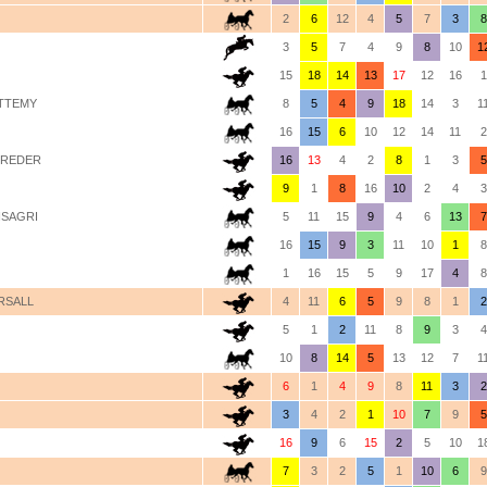
2
6
12
4
5
7
3
8
3
5
7
4
9
8
10
1
15
18
14
13
17
12
16
1
TTEMY
8
5
4
9
18
14
3
1
16
15
6
10
12
14
11
2
 TREDER
16
13
4
2
8
1
3
5
9
1
8
16
10
2
4
3
ISAGRI
5
11
15
9
4
6
13
7
16
15
9
3
11
10
1
8
1
16
15
5
9
17
4
8
ERSALL
4
11
6
5
9
8
1
2
5
1
2
11
8
9
3
4
10
8
14
5
13
12
7
1
6
1
4
9
8
11
3
2
3
4
2
1
10
7
9
5
16
9
6
15
2
5
10
1
7
3
2
5
1
10
6
9