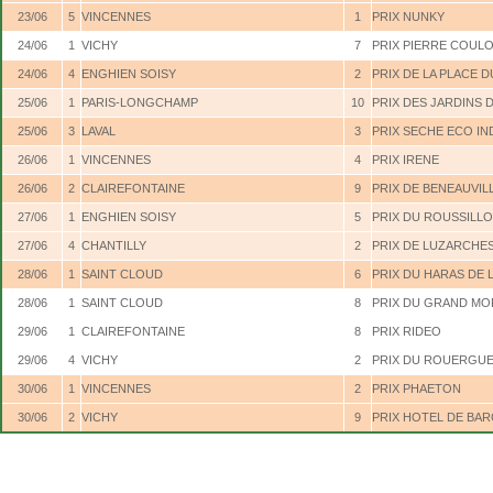
23/06
5
VINCENNES
1
PRIX NUNKY
24/06
1
VICHY
7
PRIX PIERRE COUL
24/06
4
ENGHIEN SOISY
2
PRIX DE LA PLACE
25/06
1
PARIS-LONGCHAMP
10
PRIX DES JARDINS D
25/06
3
LAVAL
3
PRIX SECHE ECO IN
26/06
1
VINCENNES
4
PRIX IRENE
26/06
2
CLAIREFONTAINE
9
PRIX DE BENEAUVIL
27/06
1
ENGHIEN SOISY
5
PRIX DU ROUSSILL
27/06
4
CHANTILLY
2
PRIX DE LUZARCHE
28/06
1
SAINT CLOUD
6
PRIX DU HARAS DE L
28/06
1
SAINT CLOUD
8
PRIX DU GRAND MO
29/06
1
CLAIREFONTAINE
8
PRIX RIDEO
29/06
4
VICHY
2
PRIX DU ROUERGU
30/06
1
VINCENNES
2
PRIX PHAETON
30/06
2
VICHY
9
PRIX HOTEL DE BA