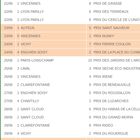
21/06
1
VINCENNES
8
PRIX DE GRASSE
22/06
1
LYON PARILLY
6
PRIX DES TERREAUX
22/06
1
LYON PARILLY
8
PRIX DU CERCLE DE L'UNI
23/06
1
AUTEUIL
5
PRIX SAINT SAUVEUR
23/06
5
VINCENNES
1
PRIX NUNKY
24/06
1
VICHY
7
PRIX PIERRE COULON
24/06
4
ENGHIEN SOISY
2
PRIX DE LA PLACE DU CO
25/06
1
PARIS-LONGCHAMP
10
PRIX DES JARDINS DE L'AR
25/06
3
LAVAL
3
PRIX SECHE ECO INDUSTRI
26/06
1
VINCENNES
4
PRIX IRENE
26/06
2
CLAIREFONTAINE
9
PRIX DE BENEAUVILLE
27/06
1
ENGHIEN SOISY
5
PRIX DU ROUSSILLON
27/06
4
CHANTILLY
2
PRIX DE LUZARCHES
28/06
1
SAINT CLOUD
6
PRIX DU HARAS DE LA CELL
28/06
1
SAINT CLOUD
8
PRIX DU GRAND MORIN
29/06
1
CLAIREFONTAINE
8
PRIX RIDEO
29/06
4
VICHY
2
PRIX DU ROUERGUE