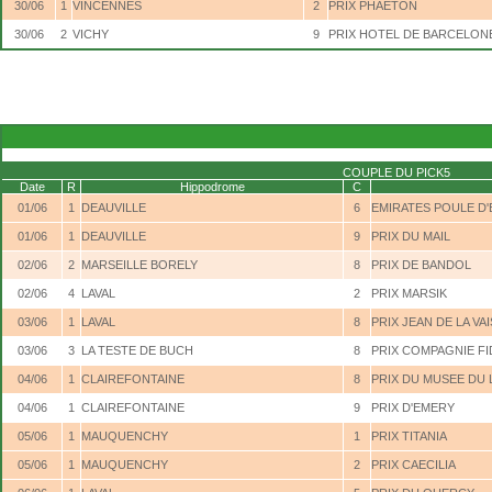
30/06
1
VINCENNES
2
PRIX PHAETON
30/06
2
VICHY
9
PRIX HOTEL DE BARCELON
COUPLE DU PICK5
Date
R
Hippodrome
C
01/06
1
DEAUVILLE
6
EMIRATES POULE D'
01/06
1
DEAUVILLE
9
PRIX DU MAIL
02/06
2
MARSEILLE BORELY
8
PRIX DE BANDOL
02/06
4
LAVAL
2
PRIX MARSIK
03/06
1
LAVAL
8
PRIX JEAN DE LA VA
03/06
3
LA TESTE DE BUCH
8
PRIX COMPAGNIE FI
04/06
1
CLAIREFONTAINE
8
PRIX DU MUSEE DU
04/06
1
CLAIREFONTAINE
9
PRIX D'EMERY
05/06
1
MAUQUENCHY
1
PRIX TITANIA
05/06
1
MAUQUENCHY
2
PRIX CAECILIA