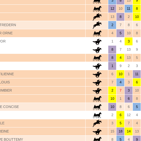
3
8
13
9
12
10
11
8
13
8
2
10
 TREDERN
2
7
8
6
UR ORNE
4
5
10
8
'OR
1
4
3
6
8
7
13
9
8
4
13
5
1
9
2
3
TILIENNE
6
10
1
11
-LOUIS
7
4
3
6
OMBIER
2
7
3
10
10
1
6
8
DE CONCISE
10
8
6
5
2
6
12
4
LLE
3
5
7
4
REINE
15
18
14
13
PE BOUTTEMY
8
5
4
9