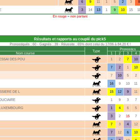
6
9
11
1
5
2
3
8
E
3
14
13
1
9
10
15
1
En rouge = non partant
Résultats et rapports au couplé du pick5
Pronostiqués : 60 - Gagnés : 39 - Réussite : 65% dont celui du 17/06 à 84.20 € !
Pronostics
Type
Nom course
1
2
3
4
ESSAI DES POU
1
2
7
10
7
2
1
10
7
10
5
2
16
9
10
11
ISSIERE DE L
15
12
9
11
DUCIAIRE
1
9
3
7
 LUXEMBOURG
1
4
6
5
3
2
15
7
7
3
4
12
7
12
6
10