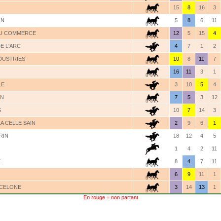
15
8
16
3
ON
5
8
6
11
 DU COMMERCE
12
5
15
4
E L'ARC
4
7
1
2
DUSTRIES
10
8
11
7
16
11
3
1
LE
3
10
5
4
ON
7
5
3
12
S
10
7
14
3
A CELLE SAIN
2
9
6
1
RIN
18
12
4
5
1
4
2
11
E
8
4
7
11
6
9
11
1
RCELONE
3
14
13
1
En rouge = non partant