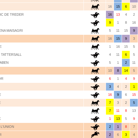
16
15
6
10
OIC DE TREDER
16
13
4
2
9
1
8
16
ENA MAISAGRI
5
11
15
9
16
15
9
3
E
1
16
15
5
- TATTERSALL
4
11
6
5
RABEN
5
1
2
11
10
8
14
5
OR
6
1
4
9
3
4
2
1
E
16
9
6
15
E
7
3
2
5
7
11
8
13
X
1
13
5
9
 L'UNION
2
1
8
7
R
2
6
3
4