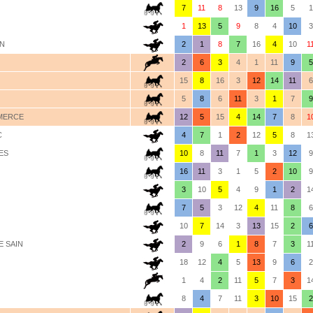
7
11
8
13
9
16
5
1
1
13
5
9
8
4
10
3
ON
2
1
8
7
16
4
10
1
2
6
3
4
1
11
9
5
15
8
16
3
12
14
11
6
5
8
6
11
3
1
7
9
MMERCE
12
5
15
4
14
7
8
1
C
4
7
1
2
12
5
8
1
ES
10
8
11
7
1
3
12
9
16
11
3
1
5
2
10
9
3
10
5
4
9
1
2
1
7
5
3
12
4
11
8
6
10
7
14
3
13
15
2
6
E SAIN
2
9
6
1
8
7
3
1
18
12
4
5
13
9
6
2
1
4
2
11
5
7
3
1
8
4
7
11
3
10
15
2