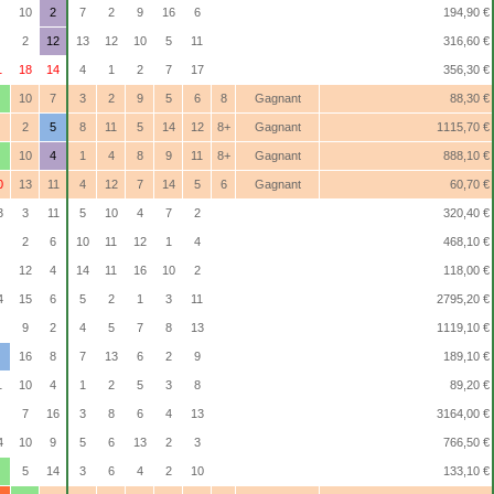
10
2
7
2
9
16
6
194,90 €
2
12
13
12
10
5
11
316,60 €
1
18
14
4
1
2
7
17
356,30 €
10
7
3
2
9
5
6
8
Gagnant
88,30 €
2
5
8
11
5
14
12
8+
Gagnant
1115,70 €
10
4
1
4
8
9
11
8+
Gagnant
888,10 €
0
13
11
4
12
7
14
5
6
Gagnant
60,70 €
3
3
11
5
10
4
7
2
320,40 €
2
6
10
11
12
1
4
468,10 €
12
4
14
11
16
10
2
118,00 €
4
15
6
5
2
1
3
11
2795,20 €
9
2
4
5
7
8
13
1119,10 €
16
8
7
13
6
2
9
189,10 €
1
10
4
1
2
5
3
8
89,20 €
7
16
3
8
6
4
13
3164,00 €
4
10
9
5
6
13
2
3
766,50 €
5
14
3
6
4
2
10
133,10 €