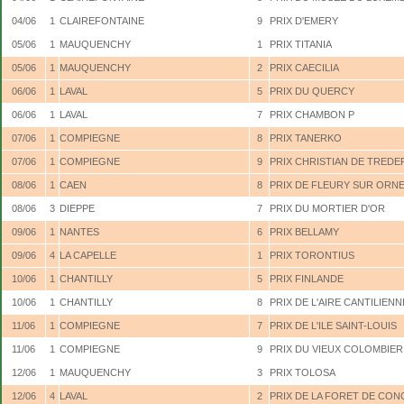
04/06
1
CLAIREFONTAINE
9
PRIX D'EMERY
05/06
1
MAUQUENCHY
1
PRIX TITANIA
05/06
1
MAUQUENCHY
2
PRIX CAECILIA
06/06
1
LAVAL
5
PRIX DU QUERCY
06/06
1
LAVAL
7
PRIX CHAMBON P
07/06
1
COMPIEGNE
8
PRIX TANERKO
07/06
1
COMPIEGNE
9
PRIX CHRISTIAN DE TREDE
08/06
1
CAEN
8
PRIX DE FLEURY SUR ORN
08/06
3
DIEPPE
7
PRIX DU MORTIER D'OR
09/06
1
NANTES
6
PRIX BELLAMY
09/06
4
LA CAPELLE
1
PRIX TORONTIUS
10/06
1
CHANTILLY
5
PRIX FINLANDE
10/06
1
CHANTILLY
8
PRIX DE L'AIRE CANTILIENN
11/06
1
COMPIEGNE
7
PRIX DE L'ILE SAINT-LOUIS
11/06
1
COMPIEGNE
9
PRIX DU VIEUX COLOMBIER
12/06
1
MAUQUENCHY
3
PRIX TOLOSA
12/06
4
LAVAL
2
PRIX DE LA FORET DE CON