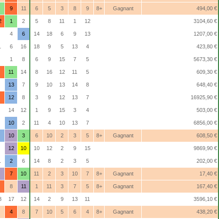
9
11
6
5
3
8
9
8+
Gagnant
494,00 €
2
1
2
5
8
11
1
12
3104,60 €
4
6
14
18
6
9
13
1207,00 €
1
6
16
18
9
5
13
4
423,80 €
1
8
6
9
15
7
5
5673,30 €
11
14
8
16
12
11
5
609,30 €
13
7
9
10
13
14
8
648,40 €
12
8
3
9
12
13
7
16925,90 €
14
12
1
9
15
3
4
503,00 €
10
2
11
4
10
13
7
6856,00 €
10
3
6
10
2
3
5
8+
Gagnant
608,50 €
12
10
10
12
2
9
15
9869,90 €
1
2
6
14
8
2
3
5
202,00 €
7
10
11
2
3
10
7
8+
Gagnant
17,40 €
8
11
1
11
3
7
5
8+
Gagnant
167,40 €
8
17
12
14
2
9
13
11
3596,10 €
4
8
7
10
5
6
4
8+
Gagnant
438,20 €