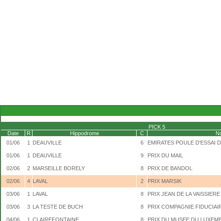
PICK 5
Date
R
Hippodrome
C
N
01/06
1
DEAUVILLE
6
EMIRATES POULE D'ESSAI 
01/06
1
DEAUVILLE
9
PRIX DU MAIL
02/06
2
MARSEILLE BORELY
8
PRIX DE BANDOL
02/06
4
LAVAL
2
PRIX MARSIK
03/06
1
LAVAL
8
PRIX JEAN DE LA VAISSIERE
03/06
3
LA TESTE DE BUCH
8
PRIX COMPAGNIE FIDUCIAI
04/06
1
CLAIREFONTAINE
8
PRIX DU MUSEE DU LUXE