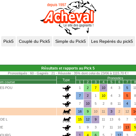
Résultats et rapports au Pick 5
Pronostiqués : 60 - Gagnés : 21 - Réussite : 35% dont celui du 23/06 à 1115.70 € !
Pronostics
Type
om course
1
2
3
4
5
6
7
8
DES POU
1
2
7
10
4
3
5
1
7
2
1
10
4
3
5
8
7
10
5
2
8
11
4
1
16
9
10
11
3
2
12
1
 DE L
15
12
9
11
13
6
7
3
RE
1
9
3
7
11
10
13
5
MBOURG
1
4
6
5
7
12
3
2