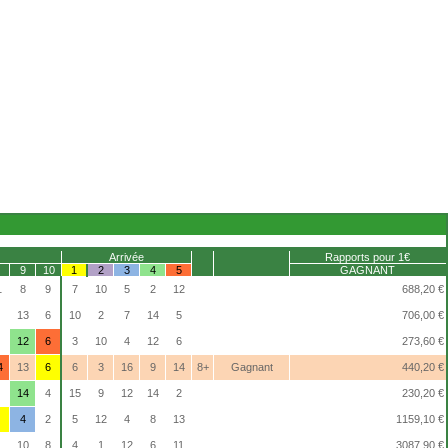
Arrivée
Rapports pour 1€
9
10
1
2
3
4
5
GAGNANT
1
8
9
7
10
5
2
12
688,20 €
13
6
10
2
7
14
5
706,00 €
12
6
3
10
4
12
6
273,60 €
4
13
6
6
3
16
9
14
8+
Gagnant
440,20 €
14
4
15
9
12
14
2
230,20 €
4
2
5
12
4
8
13
1159,10 €
10
8
4
1
12
6
11
3087,90 €