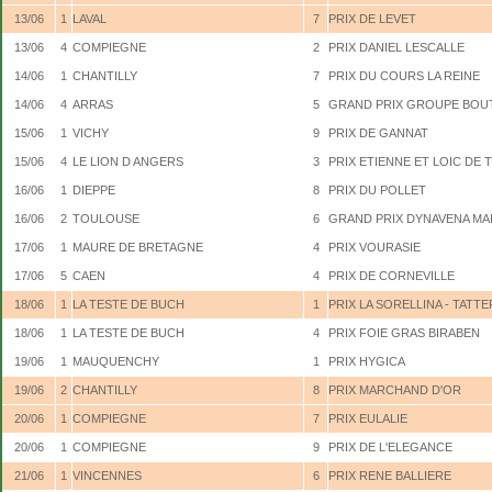
13/06
1
LAVAL
7
PRIX DE LEVET
13/06
4
COMPIEGNE
2
PRIX DANIEL LESCALLE
14/06
1
CHANTILLY
7
PRIX DU COURS LA REINE
14/06
4
ARRAS
5
GRAND PRIX GROUPE BOU
15/06
1
VICHY
9
PRIX DE GANNAT
15/06
4
LE LION D ANGERS
3
PRIX ETIENNE ET LOIC DE
16/06
1
DIEPPE
8
PRIX DU POLLET
16/06
2
TOULOUSE
6
GRAND PRIX DYNAVENA MA
17/06
1
MAURE DE BRETAGNE
4
PRIX VOURASIE
17/06
5
CAEN
4
PRIX DE CORNEVILLE
18/06
1
LA TESTE DE BUCH
1
PRIX LA SORELLINA - TATT
18/06
1
LA TESTE DE BUCH
4
PRIX FOIE GRAS BIRABEN
19/06
1
MAUQUENCHY
1
PRIX HYGICA
19/06
2
CHANTILLY
8
PRIX MARCHAND D'OR
20/06
1
COMPIEGNE
7
PRIX EULALIE
20/06
1
COMPIEGNE
9
PRIX DE L'ELEGANCE
21/06
1
VINCENNES
6
PRIX RENE BALLIERE