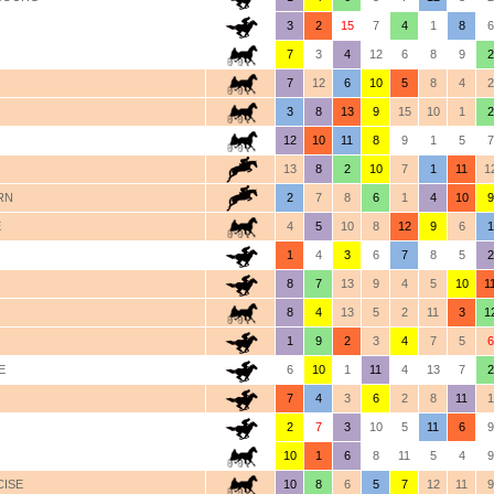
3
2
15
7
4
1
8
6
7
3
4
12
6
8
9
2
7
12
6
10
5
8
4
2
3
8
13
9
15
10
1
2
12
10
11
8
9
1
5
7
13
8
2
10
7
1
11
1
RN
2
7
8
6
1
4
10
9
E
4
5
10
8
12
9
6
1
1
4
3
6
7
8
5
2
8
7
13
9
4
5
10
1
8
4
13
5
2
11
3
1
1
9
2
3
4
7
5
6
E
6
10
1
11
4
13
7
2
7
4
3
6
2
8
11
1
2
7
3
10
5
11
6
9
10
1
6
8
11
5
4
9
CISE
10
8
6
5
7
12
11
9