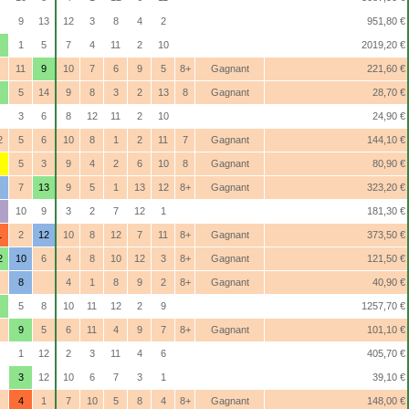
9
13
12
3
8
4
2
951,80 €
1
5
7
4
11
2
10
2019,20 €
11
9
10
7
6
9
5
8+
Gagnant
221,60 €
5
14
9
8
3
2
13
8
Gagnant
28,70 €
3
6
8
12
11
2
10
24,90 €
2
5
6
10
8
1
2
11
7
Gagnant
144,10 €
5
3
9
4
2
6
10
8
Gagnant
80,90 €
7
13
9
5
1
13
12
8+
Gagnant
323,20 €
10
9
3
2
7
12
1
181,30 €
1
2
12
10
8
12
7
11
8+
Gagnant
373,50 €
2
10
6
4
8
10
12
3
8+
Gagnant
121,50 €
8
4
1
8
9
2
8+
Gagnant
40,90 €
5
8
10
11
12
2
9
1257,70 €
9
5
6
11
4
9
7
8+
Gagnant
101,10 €
1
12
2
3
11
4
6
405,70 €
3
12
10
6
7
3
1
39,10 €
4
1
7
10
5
8
4
8+
Gagnant
148,00 €