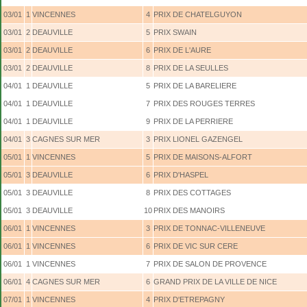
03/01
1
VINCENNES
4
PRIX DE CHATELGUYON
03/01
2
DEAUVILLE
5
PRIX SWAIN
03/01
2
DEAUVILLE
6
PRIX DE L'AURE
03/01
2
DEAUVILLE
8
PRIX DE LA SEULLES
04/01
1
DEAUVILLE
5
PRIX DE LA BARELIERE
04/01
1
DEAUVILLE
7
PRIX DES ROUGES TERRES
04/01
1
DEAUVILLE
9
PRIX DE LA PERRIERE
04/01
3
CAGNES SUR MER
3
PRIX LIONEL GAZENGEL
05/01
1
VINCENNES
5
PRIX DE MAISONS-ALFORT
05/01
3
DEAUVILLE
6
PRIX D'HASPEL
05/01
3
DEAUVILLE
8
PRIX DES COTTAGES
05/01
3
DEAUVILLE
10
PRIX DES MANOIRS
06/01
1
VINCENNES
3
PRIX DE TONNAC-VILLENEUVE
06/01
1
VINCENNES
6
PRIX DE VIC SUR CERE
06/01
1
VINCENNES
7
PRIX DE SALON DE PROVENCE
06/01
4
CAGNES SUR MER
6
GRAND PRIX DE LA VILLE DE NICE
07/01
1
VINCENNES
4
PRIX D'ETREPAGNY