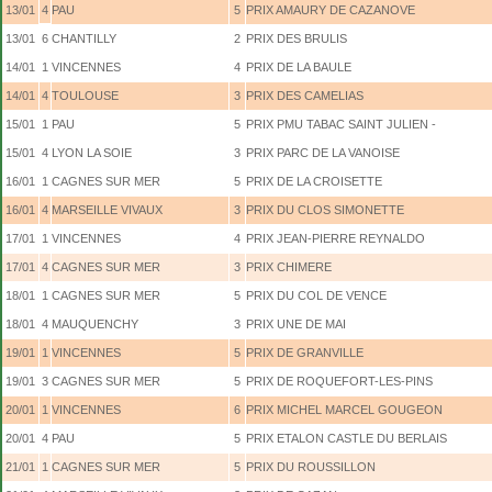
13/01
4
PAU
5
PRIX AMAURY DE CAZANOVE
13/01
6
CHANTILLY
2
PRIX DES BRULIS
14/01
1
VINCENNES
4
PRIX DE LA BAULE
14/01
4
TOULOUSE
3
PRIX DES CAMELIAS
15/01
1
PAU
5
PRIX PMU TABAC SAINT JULIEN -
15/01
4
LYON LA SOIE
3
PRIX PARC DE LA VANOISE
16/01
1
CAGNES SUR MER
5
PRIX DE LA CROISETTE
16/01
4
MARSEILLE VIVAUX
3
PRIX DU CLOS SIMONETTE
17/01
1
VINCENNES
4
PRIX JEAN-PIERRE REYNALDO
17/01
4
CAGNES SUR MER
3
PRIX CHIMERE
18/01
1
CAGNES SUR MER
5
PRIX DU COL DE VENCE
18/01
4
MAUQUENCHY
3
PRIX UNE DE MAI
19/01
1
VINCENNES
5
PRIX DE GRANVILLE
19/01
3
CAGNES SUR MER
5
PRIX DE ROQUEFORT-LES-PINS
20/01
1
VINCENNES
6
PRIX MICHEL MARCEL GOUGEON
20/01
4
PAU
5
PRIX ETALON CASTLE DU BERLAIS
21/01
1
CAGNES SUR MER
5
PRIX DU ROUSSILLON