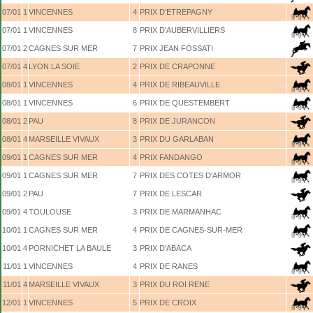
07/01
1
VINCENNES
4
PRIX D'ETREPAGNY
07/01
1
VINCENNES
8
PRIX D'AUBERVILLIERS
07/01
2
CAGNES SUR MER
7
PRIX JEAN FOSSATI
07/01
4
LYON LA SOIE
2
PRIX DE CRAPONNE
08/01
1
VINCENNES
4
PRIX DE RIBEAUVILLE
08/01
1
VINCENNES
6
PRIX DE QUESTEMBERT
08/01
2
PAU
8
PRIX DE JURANCON
08/01
4
MARSEILLE VIVAUX
3
PRIX DU GARLABAN
09/01
1
CAGNES SUR MER
4
PRIX FANDANGO
09/01
1
CAGNES SUR MER
7
PRIX DES COTES D'ARMOR
09/01
2
PAU
7
PRIX DE LESCAR
09/01
4
TOULOUSE
3
PRIX DE MARMANHAC
10/01
1
CAGNES SUR MER
4
PRIX DE CAGNES-SUR-MER
10/01
4
PORNICHET LA BAULE
3
PRIX D'ABACA
11/01
1
VINCENNES
4
PRIX DE RANES
11/01
4
MARSEILLE VIVAUX
3
PRIX DU ROI RENE
12/01
1
VINCENNES
5
PRIX DE CROIX