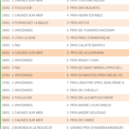
22/01
1
CAGNES SUR MER
6
PRIX YVES BACHELIER
22/01
3
TOULOUSE
3
PRIX DES BLEUETS
23/01
1
CAGNES SUR MER
4
PRIX HENRI ESTABLE
23/01
4
PORNICHET LA BAULE
3
PRIX KETCH
24/01
1
VINCENNES
4
PRIX DE YONKERS RACEWAY
24/01
4
LYON LA SOIE
3
PRIX PARC D'ARMORIQUE
25/01
1
PAU
4
PRIX CALIXTE BAYROU
25/01
4
CAGNES SUR MER
3
PRIX DE LA LORRAINE
26/01
1
VINCENNES
5
PRIX READY CASH
26/01
3
PAU
5
PRIX DE SAINT-ARMOU (PRIX DE L
27/01
1
VINCENNES
6
PRIX 20 MINUTES (PRIX HELEN JO
27/01
1
VINCENNES
7
PRIX LENOTRE (PRIX JEAN RENE G
28/01
1
VINCENNES
4
PRIX DE CHEVILLY
28/01
4
TOULOUSE
3
PRIX DE LA CARTOUCHERIE
29/01
1
VINCENNES
4
PRIX ANDRE LOUIS DREUX
29/01
1
CAGNES SUR MER
3
PRIX ANDRE ROUZAUD
30/01
1
CAGNES SUR MER
5
PRIX DE CIMIEZ
30/01
2
BORDEAUX LE BOUSCAT
6
GRAND PRIX DYNAVENA MAISAGRI