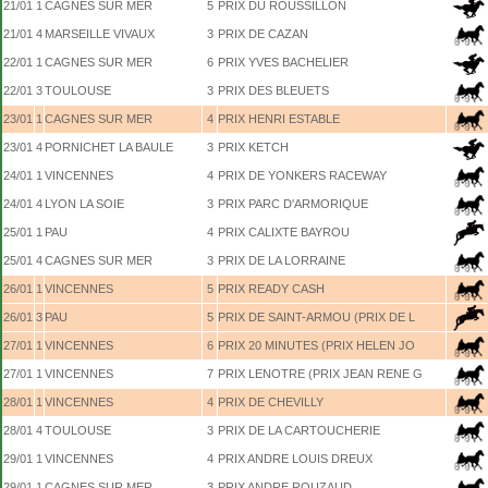
21/01
1
CAGNES SUR MER
5
PRIX DU ROUSSILLON
21/01
4
MARSEILLE VIVAUX
3
PRIX DE CAZAN
22/01
1
CAGNES SUR MER
6
PRIX YVES BACHELIER
22/01
3
TOULOUSE
3
PRIX DES BLEUETS
23/01
1
CAGNES SUR MER
4
PRIX HENRI ESTABLE
23/01
4
PORNICHET LA BAULE
3
PRIX KETCH
24/01
1
VINCENNES
4
PRIX DE YONKERS RACEWAY
24/01
4
LYON LA SOIE
3
PRIX PARC D'ARMORIQUE
25/01
1
PAU
4
PRIX CALIXTE BAYROU
25/01
4
CAGNES SUR MER
3
PRIX DE LA LORRAINE
26/01
1
VINCENNES
5
PRIX READY CASH
26/01
3
PAU
5
PRIX DE SAINT-ARMOU (PRIX DE L
27/01
1
VINCENNES
6
PRIX 20 MINUTES (PRIX HELEN JO
27/01
1
VINCENNES
7
PRIX LENOTRE (PRIX JEAN RENE G
28/01
1
VINCENNES
4
PRIX DE CHEVILLY
28/01
4
TOULOUSE
3
PRIX DE LA CARTOUCHERIE
29/01
1
VINCENNES
4
PRIX ANDRE LOUIS DREUX
29/01
1
CAGNES SUR MER
3
PRIX ANDRE ROUZAUD