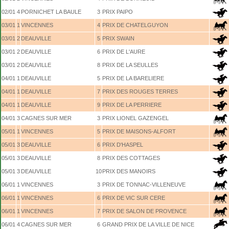
02/01
4
PORNICHET LA BAULE
3
PRIX PAIPO
03/01
1
VINCENNES
4
PRIX DE CHATELGUYON
03/01
2
DEAUVILLE
5
PRIX SWAIN
03/01
2
DEAUVILLE
6
PRIX DE L'AURE
03/01
2
DEAUVILLE
8
PRIX DE LA SEULLES
04/01
1
DEAUVILLE
5
PRIX DE LA BARELIERE
04/01
1
DEAUVILLE
7
PRIX DES ROUGES TERRES
04/01
1
DEAUVILLE
9
PRIX DE LA PERRIERE
04/01
3
CAGNES SUR MER
3
PRIX LIONEL GAZENGEL
05/01
1
VINCENNES
5
PRIX DE MAISONS-ALFORT
05/01
3
DEAUVILLE
6
PRIX D'HASPEL
05/01
3
DEAUVILLE
8
PRIX DES COTTAGES
05/01
3
DEAUVILLE
10
PRIX DES MANOIRS
06/01
1
VINCENNES
3
PRIX DE TONNAC-VILLENEUVE
06/01
1
VINCENNES
6
PRIX DE VIC SUR CERE
06/01
1
VINCENNES
7
PRIX DE SALON DE PROVENCE
06/01
4
CAGNES SUR MER
6
GRAND PRIX DE LA VILLE DE NICE