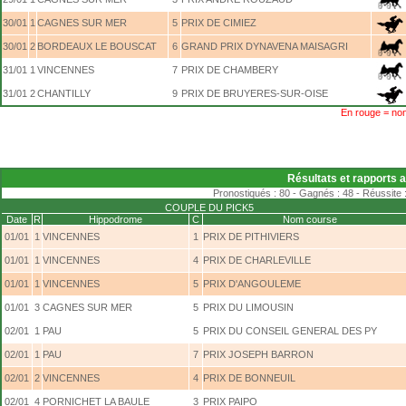
30/01
1
CAGNES SUR MER
5
PRIX DE CIMIEZ
30/01
2
BORDEAUX LE BOUSCAT
6
GRAND PRIX DYNAVENA MAISAGRI
31/01
1
VINCENNES
7
PRIX DE CHAMBERY
31/01
2
CHANTILLY
9
PRIX DE BRUYERES-SUR-OISE
En rouge = non
Résultats et rapports 
Pronostiqués : 80 - Gagnés : 48 - Réussite 
COUPLE DU PICK5
Date
R
Hippodrome
C
Nom course
01/01
1
VINCENNES
1
PRIX DE PITHIVIERS
01/01
1
VINCENNES
4
PRIX DE CHARLEVILLE
01/01
1
VINCENNES
5
PRIX D'ANGOULEME
01/01
3
CAGNES SUR MER
5
PRIX DU LIMOUSIN
02/01
1
PAU
5
PRIX DU CONSEIL GENERAL DES PY
02/01
1
PAU
7
PRIX JOSEPH BARRON
02/01
2
VINCENNES
4
PRIX DE BONNEUIL
02/01
4
PORNICHET LA BAULE
3
PRIX PAIPO