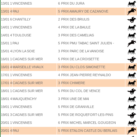
13/01
1
VINCENNES
6
PRIX DU JURA
13/01
4
PAU
5
PRIX AMAURY DE CAZANOVE
13/01
6
CHANTILLY
2
PRIX DES BRULIS
14/01
1
VINCENNES
4
PRIX DE LA BAULE
14/01
4
TOULOUSE
3
PRIX DES CAMELIAS
15/01
1
PAU
5
PRIX PMU TABAC SAINT JULIEN -
15/01
4
LYON LA SOIE
3
PRIX PARC DE LA VANOISE
16/01
1
CAGNES SUR MER
5
PRIX DE LA CROISETTE
16/01
4
MARSEILLE VIVAUX
3
PRIX DU CLOS SIMONETTE
17/01
1
VINCENNES
4
PRIX JEAN-PIERRE REYNALDO
17/01
4
CAGNES SUR MER
3
PRIX CHIMERE
18/01
1
CAGNES SUR MER
5
PRIX DU COL DE VENCE
18/01
4
MAUQUENCHY
3
PRIX UNE DE MAI
19/01
1
VINCENNES
5
PRIX DE GRANVILLE
19/01
3
CAGNES SUR MER
5
PRIX DE ROQUEFORT-LES-PINS
20/01
1
VINCENNES
6
PRIX MICHEL MARCEL GOUGEON
20/01
4
PAU
5
PRIX ETALON CASTLE DU BERLAIS