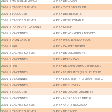
21/01
4
MARSEILLE VIVAUX
3
PRIX DE CAZAN
22/01
1
CAGNES SUR MER
6
PRIX YVES BACHELIER
22/01
3
TOULOUSE
3
PRIX DES BLEUETS
23/01
1
CAGNES SUR MER
4
PRIX HENRI ESTABLE
23/01
4
PORNICHET LA BAULE
3
PRIX KETCH
24/01
1
VINCENNES
4
PRIX DE YONKERS RACEWAY
24/01
4
LYON LA SOIE
3
PRIX PARC D'ARMORIQUE
25/01
1
PAU
4
PRIX CALIXTE BAYROU
25/01
4
CAGNES SUR MER
3
PRIX DE LA LORRAINE
26/01
1
VINCENNES
5
PRIX READY CASH
26/01
3
PAU
5
PRIX DE SAINT-ARMOU (PRIX DE L
27/01
1
VINCENNES
6
PRIX 20 MINUTES (PRIX HELEN JO
27/01
1
VINCENNES
7
PRIX LENOTRE (PRIX JEAN RENE G
28/01
1
VINCENNES
4
PRIX DE CHEVILLY
28/01
4
TOULOUSE
3
PRIX DE LA CARTOUCHERIE
29/01
1
VINCENNES
4
PRIX ANDRE LOUIS DREUX
29/01
1
CAGNES SUR MER
3
PRIX ANDRE ROUZAUD
30/01
1
CAGNES SUR MER
5
PRIX DE CIMIEZ