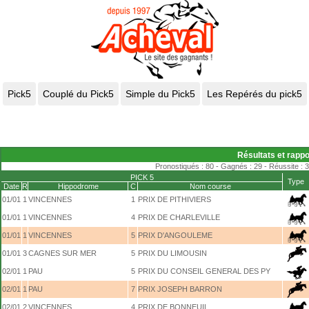
Résultats et rappo
Pronostiqués : 80 - Gagnés : 29 - Réussite : 
PICK 5
Type
Date
R
Hippodrome
C
Nom course
01/01
1
VINCENNES
1
PRIX DE PITHIVIERS
01/01
1
VINCENNES
4
PRIX DE CHARLEVILLE
01/01
1
VINCENNES
5
PRIX D'ANGOULEME
01/01
3
CAGNES SUR MER
5
PRIX DU LIMOUSIN
02/01
1
PAU
5
PRIX DU CONSEIL GENERAL DES PY
02/01
1
PAU
7
PRIX JOSEPH BARRON
02/01
2
VINCENNES
4
PRIX DE BONNEUIL