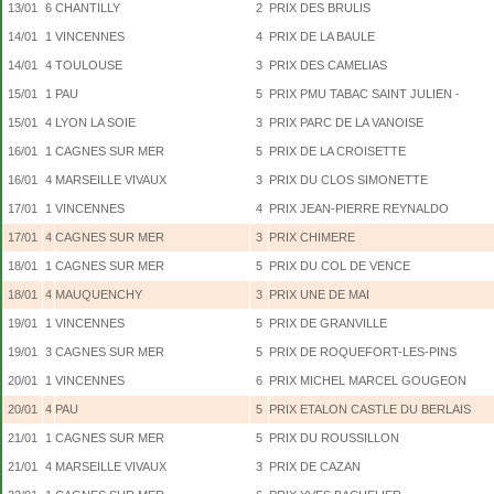
13/01
6
CHANTILLY
2
PRIX DES BRULIS
14/01
1
VINCENNES
4
PRIX DE LA BAULE
14/01
4
TOULOUSE
3
PRIX DES CAMELIAS
15/01
1
PAU
5
PRIX PMU TABAC SAINT JULIEN -
15/01
4
LYON LA SOIE
3
PRIX PARC DE LA VANOISE
16/01
1
CAGNES SUR MER
5
PRIX DE LA CROISETTE
16/01
4
MARSEILLE VIVAUX
3
PRIX DU CLOS SIMONETTE
17/01
1
VINCENNES
4
PRIX JEAN-PIERRE REYNALDO
17/01
4
CAGNES SUR MER
3
PRIX CHIMERE
18/01
1
CAGNES SUR MER
5
PRIX DU COL DE VENCE
18/01
4
MAUQUENCHY
3
PRIX UNE DE MAI
19/01
1
VINCENNES
5
PRIX DE GRANVILLE
19/01
3
CAGNES SUR MER
5
PRIX DE ROQUEFORT-LES-PINS
20/01
1
VINCENNES
6
PRIX MICHEL MARCEL GOUGEON
20/01
4
PAU
5
PRIX ETALON CASTLE DU BERLAIS
21/01
1
CAGNES SUR MER
5
PRIX DU ROUSSILLON
21/01
4
MARSEILLE VIVAUX
3
PRIX DE CAZAN