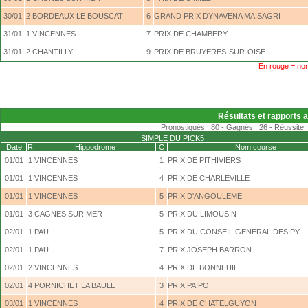
30/01
2
BORDEAUX LE BOUSCAT
6
GRAND PRIX DYNAVENA MAISAGRI
31/01
1
VINCENNES
7
PRIX DE CHAMBERY
31/01
2
CHANTILLY
9
PRIX DE BRUYERES-SUR-OISE
En rouge = non
Résultats et rapports 
Pronostiqués : 80 - Gagnés : 26 - Réussite :
SIMPLE DU PICK5
Date
R
Hippodrome
C
Nom course
01/01
1
VINCENNES
1
PRIX DE PITHIVIERS
01/01
1
VINCENNES
4
PRIX DE CHARLEVILLE
01/01
1
VINCENNES
5
PRIX D'ANGOULEME
01/01
3
CAGNES SUR MER
5
PRIX DU LIMOUSIN
02/01
1
PAU
5
PRIX DU CONSEIL GENERAL DES PY
02/01
1
PAU
7
PRIX JOSEPH BARRON
02/01
2
VINCENNES
4
PRIX DE BONNEUIL
02/01
4
PORNICHET LA BAULE
3
PRIX PAIPO
03/01
1
VINCENNES
4
PRIX DE CHATELGUYON