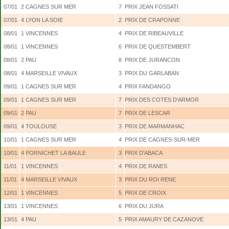
07/01
2
CAGNES SUR MER
7
PRIX JEAN FOSSATI
07/01
4
LYON LA SOIE
2
PRIX DE CRAPONNE
08/01
1
VINCENNES
4
PRIX DE RIBEAUVILLE
08/01
1
VINCENNES
6
PRIX DE QUESTEMBERT
08/01
2
PAU
8
PRIX DE JURANCON
08/01
4
MARSEILLE VIVAUX
3
PRIX DU GARLABAN
09/01
1
CAGNES SUR MER
4
PRIX FANDANGO
09/01
1
CAGNES SUR MER
7
PRIX DES COTES D'ARMOR
09/01
2
PAU
7
PRIX DE LESCAR
09/01
4
TOULOUSE
3
PRIX DE MARMANHAC
10/01
1
CAGNES SUR MER
4
PRIX DE CAGNES-SUR-MER
10/01
4
PORNICHET LA BAULE
3
PRIX D'ABACA
11/01
1
VINCENNES
4
PRIX DE RANES
11/01
4
MARSEILLE VIVAUX
3
PRIX DU ROI RENE
12/01
1
VINCENNES
5
PRIX DE CROIX
13/01
1
VINCENNES
6
PRIX DU JURA
13/01
4
PAU
5
PRIX AMAURY DE CAZANOVE