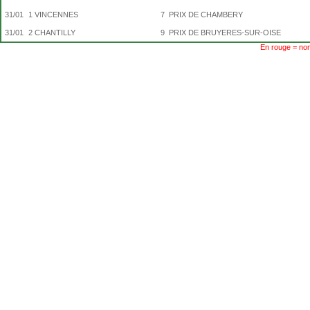
31/01
1
VINCENNES
7
PRIX DE CHAMBERY
31/01
2
CHANTILLY
9
PRIX DE BRUYERES-SUR-OISE
En rouge = non