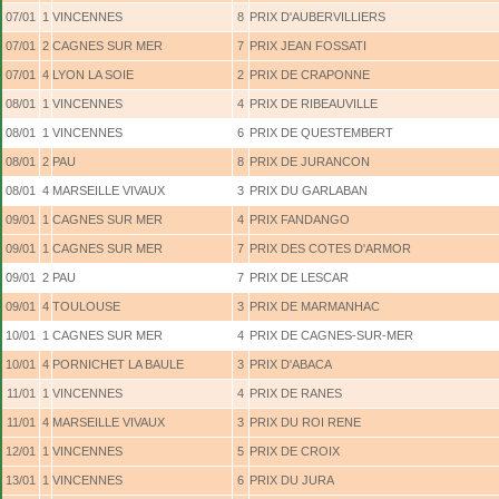
07/01
1
VINCENNES
8
PRIX D'AUBERVILLIERS
07/01
2
CAGNES SUR MER
7
PRIX JEAN FOSSATI
07/01
4
LYON LA SOIE
2
PRIX DE CRAPONNE
08/01
1
VINCENNES
4
PRIX DE RIBEAUVILLE
08/01
1
VINCENNES
6
PRIX DE QUESTEMBERT
08/01
2
PAU
8
PRIX DE JURANCON
08/01
4
MARSEILLE VIVAUX
3
PRIX DU GARLABAN
09/01
1
CAGNES SUR MER
4
PRIX FANDANGO
09/01
1
CAGNES SUR MER
7
PRIX DES COTES D'ARMOR
09/01
2
PAU
7
PRIX DE LESCAR
09/01
4
TOULOUSE
3
PRIX DE MARMANHAC
10/01
1
CAGNES SUR MER
4
PRIX DE CAGNES-SUR-MER
10/01
4
PORNICHET LA BAULE
3
PRIX D'ABACA
11/01
1
VINCENNES
4
PRIX DE RANES
11/01
4
MARSEILLE VIVAUX
3
PRIX DU ROI RENE
12/01
1
VINCENNES
5
PRIX DE CROIX
13/01
1
VINCENNES
6
PRIX DU JURA