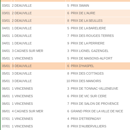
03/01
2
DEAUVILLE
5
PRIX SWAIN
03/01
2
DEAUVILLE
6
PRIX DE L'AURE
03/01
2
DEAUVILLE
8
PRIX DE LA SEULLES
04/01
1
DEAUVILLE
5
PRIX DE LA BARELIERE
04/01
1
DEAUVILLE
7
PRIX DES ROUGES TERRES
04/01
1
DEAUVILLE
9
PRIX DE LA PERRIERE
04/01
3
CAGNES SUR MER
3
PRIX LIONEL GAZENGEL
05/01
1
VINCENNES
5
PRIX DE MAISONS-ALFORT
05/01
3
DEAUVILLE
6
PRIX D'HASPEL
05/01
3
DEAUVILLE
8
PRIX DES COTTAGES
05/01
3
DEAUVILLE
10
PRIX DES MANOIRS
06/01
1
VINCENNES
3
PRIX DE TONNAC-VILLENEUVE
06/01
1
VINCENNES
6
PRIX DE VIC SUR CERE
06/01
1
VINCENNES
7
PRIX DE SALON DE PROVENCE
06/01
4
CAGNES SUR MER
6
GRAND PRIX DE LA VILLE DE NICE
07/01
1
VINCENNES
4
PRIX D'ETREPAGNY
07/01
1
VINCENNES
8
PRIX D'AUBERVILLIERS