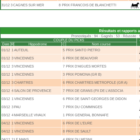
31/12
3
CAGNES SUR MER
8
PRIX FRANCOIS DE BLANCHETTI
Résultats et rapports 
Pronostiqués : 94 - Gagnés : 53 - Réussite : 
COUPLE DU PICK5
Date
R
Hippodrome
C
Nom course
01/12
1
AUTEUIL
5
PRIX SANTO PIETRO
01/12
3
VINCENNES
6
PRIX DE BEAUVOIR
01/12
3
VINCENNES
7
PRIX D'AIGUES MORTES
02/12
1
VINCENNES
3
PRIX POMONA (GR B)
02/12
3
CHARTRES
6
PRIX CHARTRES METROPOLE (GR A)
02/12
4
SALON DE PROVENCE
7
PRIX DE GRANS (PX DE L'ASSOCIA
03/12
1
VINCENNES
6
PRIX DE SAINT-GEORGES DE DIDON
03/12
3
PAU
7
PRIX DU COMMINGES
03/12
4
MARSEILLE VIVAUX
1
PRIX GENERAL BONNAFE
04/12
1
VINCENNES
6
PRIX DE L'EURE
04/12
1
VINCENNES
8
PRIX DE SAULT
04/12
2
LE MANS
4
PRIX DU MESNIL