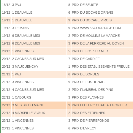
18/12
3
PAU
8
PRIX DE BEUSTE
19/12
1
DEAUVILLE
6
PRIX DU BOCAGE ORNAIS
19/12
1
DEAUVILLE
9
PRIX DU BOCAGE VIROIS
19/12
3
LE MANS
9
PRIX WWW.KSCOURTAGE.COM
19/12
6
DEAUVILLE MIDI
2
PRIX DE MOULINS LA MARCHE
19/12
6
DEAUVILLE MIDI
3
PRIX DE LA FERRIERE AU DOYEN
20/12
1
VINCENNES
5
PRIX DE FOS SUR MER
20/12
2
CAGNES SUR MER
7
PRIX DE CARDIFF
20/12
3
MAUQUENCHY
1
PRIX DES ETABLISSEMENTS FREULE
21/12
1
PAU
6
PRIX DE BORDES
21/12
3
VINCENNES
9
PRIX DE FUSTIGNAC
21/12
4
CAGNES SUR MER
2
PRIX FLAMBEAU DES PINS
22/12
1
CABOURG
3
PRIX DES PLATANES
22/12
3
MESLAY DU MAINE
9
PRIX LECLERC CHATEAU GONTIER
22/12
4
MARSEILLE VIVAUX
2
PRIX DES ETRENNES
23/12
1
VINCENNES
3
PRIX DE PIERREFONDS
23/12
1
VINCENNES
6
PRIX D'EVRECY