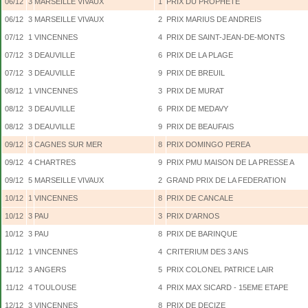
06/12
3
MARSEILLE VIVAUX
1
PRIX DU PROPHETE
06/12
3
MARSEILLE VIVAUX
2
PRIX MARIUS DE ANDREIS
07/12
1
VINCENNES
4
PRIX DE SAINT-JEAN-DE-MONTS
07/12
3
DEAUVILLE
6
PRIX DE LA PLAGE
07/12
3
DEAUVILLE
9
PRIX DE BREUIL
08/12
1
VINCENNES
3
PRIX DE MURAT
08/12
3
DEAUVILLE
6
PRIX DE MEDAVY
08/12
3
DEAUVILLE
9
PRIX DE BEAUFAIS
09/12
3
CAGNES SUR MER
8
PRIX DOMINGO PEREA
09/12
4
CHARTRES
9
PRIX PMU MAISON DE LA PRESSE A
09/12
5
MARSEILLE VIVAUX
2
GRAND PRIX DE LA FEDERATION
10/12
1
VINCENNES
8
PRIX DE CANCALE
10/12
3
PAU
3
PRIX D'ARNOS
10/12
3
PAU
8
PRIX DE BARINQUE
11/12
1
VINCENNES
4
CRITERIUM DES 3 ANS
11/12
3
ANGERS
5
PRIX COLONEL PATRICE LAIR
11/12
4
TOULOUSE
4
PRIX MAX SICARD - 15EME ETAPE
12/12
3
VINCENNES
8
PRIX DE DECIZE