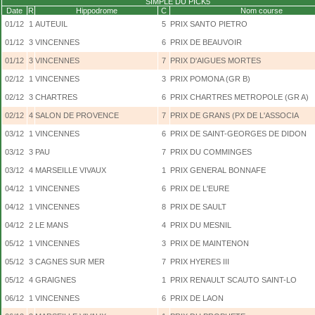
SIMPLE DU PICK5
Date
R
Hippodrome
C
Nom course
01/12
1
AUTEUIL
5
PRIX SANTO PIETRO
01/12
3
VINCENNES
6
PRIX DE BEAUVOIR
01/12
3
VINCENNES
7
PRIX D'AIGUES MORTES
02/12
1
VINCENNES
3
PRIX POMONA (GR B)
02/12
3
CHARTRES
6
PRIX CHARTRES METROPOLE (GR A)
02/12
4
SALON DE PROVENCE
7
PRIX DE GRANS (PX DE L'ASSOCIA
03/12
1
VINCENNES
6
PRIX DE SAINT-GEORGES DE DIDON
03/12
3
PAU
7
PRIX DU COMMINGES
03/12
4
MARSEILLE VIVAUX
1
PRIX GENERAL BONNAFE
04/12
1
VINCENNES
6
PRIX DE L'EURE
04/12
1
VINCENNES
8
PRIX DE SAULT
04/12
2
LE MANS
4
PRIX DU MESNIL
05/12
1
VINCENNES
3
PRIX DE MAINTENON
05/12
3
CAGNES SUR MER
7
PRIX HYERES III
05/12
4
GRAIGNES
1
PRIX RENAULT SCAUTO SAINT-LO
06/12
1
VINCENNES
6
PRIX DE LAON