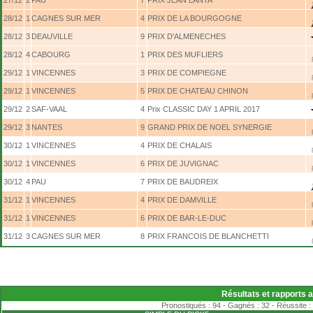
27/12
2
PAU
7
PRIX JEAN LANTA
28/12
1
CAGNES SUR MER
4
PRIX DE LA BOURGOGNE
28/12
3
DEAUVILLE
9
PRIX D'ALMENECHES
28/12
4
CABOURG
1
PRIX DES MUFLIERS
29/12
1
VINCENNES
3
PRIX DE COMPIEGNE
29/12
1
VINCENNES
5
PRIX DE CHATEAU CHINON
29/12
2
SAF-VAAL
4
Prix CLASSIC DAY 1 APRIL 2017
29/12
3
NANTES
9
GRAND PRIX DE NOEL SYNERGIE
30/12
1
VINCENNES
4
PRIX DE CHALAIS
30/12
1
VINCENNES
6
PRIX DE JUVIGNAC
30/12
4
PAU
7
PRIX DE BAUDREIX
31/12
1
VINCENNES
4
PRIX DE DAMVILLE
31/12
1
VINCENNES
6
PRIX DE BAR-LE-DUC
31/12
3
CAGNES SUR MER
8
PRIX FRANCOIS DE BLANCHETTI
Résultats et rapports 
Pronostiqués : 94 - Gagnés : 32 - Réussite :