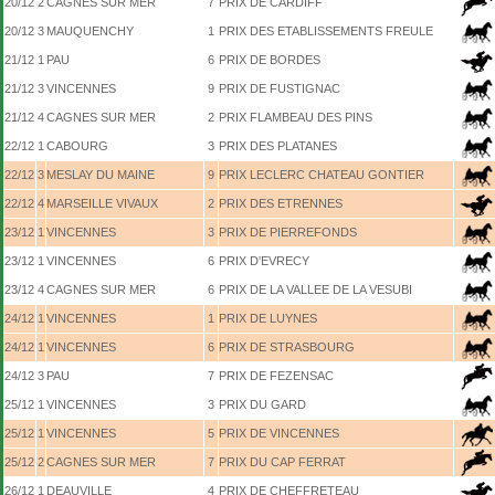
20/12
2
CAGNES SUR MER
7
PRIX DE CARDIFF
20/12
3
MAUQUENCHY
1
PRIX DES ETABLISSEMENTS FREULE
21/12
1
PAU
6
PRIX DE BORDES
21/12
3
VINCENNES
9
PRIX DE FUSTIGNAC
21/12
4
CAGNES SUR MER
2
PRIX FLAMBEAU DES PINS
22/12
1
CABOURG
3
PRIX DES PLATANES
22/12
3
MESLAY DU MAINE
9
PRIX LECLERC CHATEAU GONTIER
22/12
4
MARSEILLE VIVAUX
2
PRIX DES ETRENNES
23/12
1
VINCENNES
3
PRIX DE PIERREFONDS
23/12
1
VINCENNES
6
PRIX D'EVRECY
23/12
4
CAGNES SUR MER
6
PRIX DE LA VALLEE DE LA VESUBI
24/12
1
VINCENNES
1
PRIX DE LUYNES
24/12
1
VINCENNES
6
PRIX DE STRASBOURG
24/12
3
PAU
7
PRIX DE FEZENSAC
25/12
1
VINCENNES
3
PRIX DU GARD
25/12
1
VINCENNES
5
PRIX DE VINCENNES
25/12
2
CAGNES SUR MER
7
PRIX DU CAP FERRAT
26/12
1
DEAUVILLE
4
PRIX DE CHEFFRETEAU