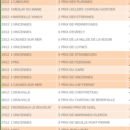
22/12
1
CABOURG
3
PRIX DES PLATANES
22/12
3
MESLAY DU MAINE
9
PRIX LECLERC CHATEAU GONTIER
22/12
4
MARSEILLE VIVAUX
2
PRIX DES ETRENNES
23/12
1
VINCENNES
3
PRIX DE PIERREFONDS
23/12
1
VINCENNES
6
PRIX D'EVRECY
23/12
4
CAGNES SUR MER
6
PRIX DE LA VALLEE DE LA VESUBI
24/12
1
VINCENNES
1
PRIX DE LUYNES
24/12
1
VINCENNES
6
PRIX DE STRASBOURG
24/12
3
PAU
7
PRIX DE FEZENSAC
25/12
1
VINCENNES
3
PRIX DU GARD
25/12
1
VINCENNES
5
PRIX DE VINCENNES
25/12
2
CAGNES SUR MER
7
PRIX DU CAP FERRAT
26/12
1
DEAUVILLE
4
PRIX DE CHEFFRETEAU
26/12
1
DEAUVILLE
8
PRIX DU CHATEAU DE BENERVILLE
26/12
3
BORDEAUX LE BOUSCAT
9
GRAND PRIX DE NOEL
27/12
1
VINCENNES
5
PRIX DE MARENNES-OLERON
27/12
1
VINCENNES
8
PRIX DE NEUILLE PONT-PIERRE