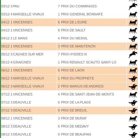
03/12
3
PAU
7
PRIX DU COMMINGES
03/12
4
MARSEILLE VIVAUX
1
PRIX GENERAL BONNAFE
04/12
1
VINCENNES
6
PRIX DE L'EURE
04/12
1
VINCENNES
8
PRIX DE SAULT
04/12
2
LE MANS
4
PRIX DU MESNIL
05/12
1
VINCENNES
3
PRIX DE MAINTENON
05/12
3
CAGNES SUR MER
7
PRIX HYERES III
05/12
4
GRAIGNES
1
PRIX RENAULT SCAUTO SAINT-LO
06/12
1
VINCENNES
6
PRIX DE LAON
06/12
3
MARSEILLE VIVAUX
1
PRIX DU PROPHETE
06/12
3
MARSEILLE VIVAUX
2
PRIX MARIUS DE ANDREIS
07/12
1
VINCENNES
4
PRIX DE SAINT-JEAN-DE-MONTS
07/12
3
DEAUVILLE
6
PRIX DE LA PLAGE
07/12
3
DEAUVILLE
9
PRIX DE BREUIL
08/12
1
VINCENNES
3
PRIX DE MURAT
08/12
3
DEAUVILLE
6
PRIX DE MEDAVY
08/12
3
DEAUVILLE
9
PRIX DE BEAUFAIS