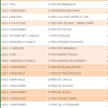
10/12
3
PAU
8
PRIX DE BARINQUE
11/12
1
VINCENNES
4
CRITERIUM DES 3 ANS
11/12
3
ANGERS
5
PRIX COLONEL PATRICE LAIR
11/12
4
TOULOUSE
4
PRIX MAX SICARD - 15EME ETAPE
12/12
3
VINCENNES
8
PRIX DE DECIZE
12/12
4
PORNICHET LA BAULE
1
PRIX EPERLAN
12/12
5
MARSEILLE VIVAUX
2
PRIX GERARD PRUDHON
13/12
1
CABOURG
6
PRIX DES MIRABILIS
13/12
2
PAU
8
PRIX ANDRE TOULET
13/12
3
MARSEILLE VIVAUX
2
PRIX MARCEL RECORDIER
14/12
1
VINCENNES
5
PRIX DE BLANQUEFORT
14/12
3
DEAUVILLE
7
PRIX DU PAYS D'OUCHE
14/12
3
DEAUVILLE
10
PRIX DE L'AIGLE
15/12
3
VINCENNES
6
PRIX DE QUISSAC
15/12
3
VINCENNES
9
PRIX DE JUSSY
15/12
5
TOULOUSE
2
PRIX YOUNG TIGER
16/12
1
VINCENNES
3
PRIX DE LA TOURAINE