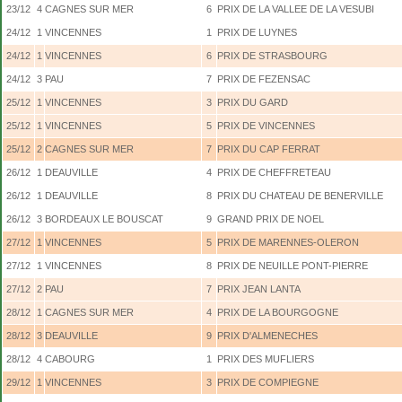
23/12
4
CAGNES SUR MER
6
PRIX DE LA VALLEE DE LA VESUBI
24/12
1
VINCENNES
1
PRIX DE LUYNES
24/12
1
VINCENNES
6
PRIX DE STRASBOURG
24/12
3
PAU
7
PRIX DE FEZENSAC
25/12
1
VINCENNES
3
PRIX DU GARD
25/12
1
VINCENNES
5
PRIX DE VINCENNES
25/12
2
CAGNES SUR MER
7
PRIX DU CAP FERRAT
26/12
1
DEAUVILLE
4
PRIX DE CHEFFRETEAU
26/12
1
DEAUVILLE
8
PRIX DU CHATEAU DE BENERVILLE
26/12
3
BORDEAUX LE BOUSCAT
9
GRAND PRIX DE NOEL
27/12
1
VINCENNES
5
PRIX DE MARENNES-OLERON
27/12
1
VINCENNES
8
PRIX DE NEUILLE PONT-PIERRE
27/12
2
PAU
7
PRIX JEAN LANTA
28/12
1
CAGNES SUR MER
4
PRIX DE LA BOURGOGNE
28/12
3
DEAUVILLE
9
PRIX D'ALMENECHES
28/12
4
CABOURG
1
PRIX DES MUFLIERS
29/12
1
VINCENNES
3
PRIX DE COMPIEGNE