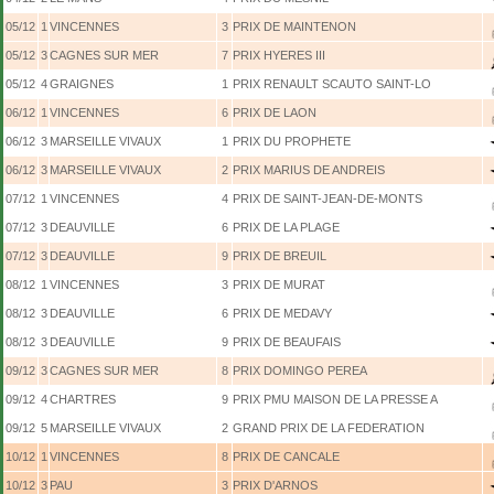
05/12
1
VINCENNES
3
PRIX DE MAINTENON
05/12
3
CAGNES SUR MER
7
PRIX HYERES III
05/12
4
GRAIGNES
1
PRIX RENAULT SCAUTO SAINT-LO
06/12
1
VINCENNES
6
PRIX DE LAON
06/12
3
MARSEILLE VIVAUX
1
PRIX DU PROPHETE
06/12
3
MARSEILLE VIVAUX
2
PRIX MARIUS DE ANDREIS
07/12
1
VINCENNES
4
PRIX DE SAINT-JEAN-DE-MONTS
07/12
3
DEAUVILLE
6
PRIX DE LA PLAGE
07/12
3
DEAUVILLE
9
PRIX DE BREUIL
08/12
1
VINCENNES
3
PRIX DE MURAT
08/12
3
DEAUVILLE
6
PRIX DE MEDAVY
08/12
3
DEAUVILLE
9
PRIX DE BEAUFAIS
09/12
3
CAGNES SUR MER
8
PRIX DOMINGO PEREA
09/12
4
CHARTRES
9
PRIX PMU MAISON DE LA PRESSE A
09/12
5
MARSEILLE VIVAUX
2
GRAND PRIX DE LA FEDERATION
10/12
1
VINCENNES
8
PRIX DE CANCALE
10/12
3
PAU
3
PRIX D'ARNOS