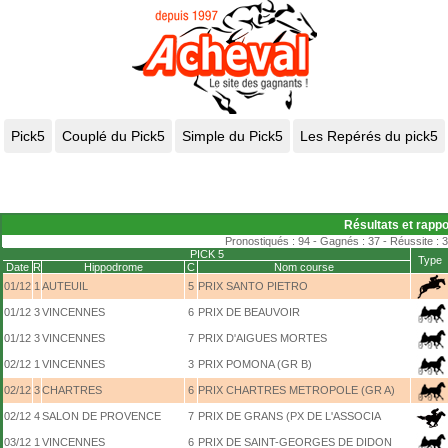
Résultats et rappo
Pronostiqués : 94 - Gagnés : 37 - Réussite : 
PICK 5
Type
Date
R
Hippodrome
C
Nom course
01/12
1
AUTEUIL
5
PRIX SANTO PIETRO
01/12
3
VINCENNES
6
PRIX DE BEAUVOIR
01/12
3
VINCENNES
7
PRIX D'AIGUES MORTES
02/12
1
VINCENNES
3
PRIX POMONA (GR B)
02/12
3
CHARTRES
6
PRIX CHARTRES METROPOLE (GR A)
02/12
4
SALON DE PROVENCE
7
PRIX DE GRANS (PX DE L'ASSOCIA
03/12
1
VINCENNES
6
PRIX DE SAINT-GEORGES DE DIDON