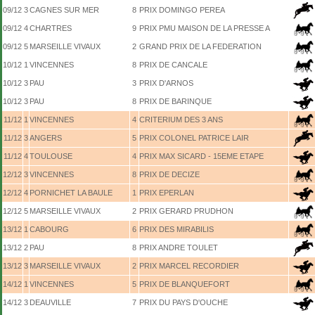
09/12
3
CAGNES SUR MER
8
PRIX DOMINGO PEREA
09/12
4
CHARTRES
9
PRIX PMU MAISON DE LA PRESSE A
09/12
5
MARSEILLE VIVAUX
2
GRAND PRIX DE LA FEDERATION
10/12
1
VINCENNES
8
PRIX DE CANCALE
10/12
3
PAU
3
PRIX D'ARNOS
10/12
3
PAU
8
PRIX DE BARINQUE
11/12
1
VINCENNES
4
CRITERIUM DES 3 ANS
11/12
3
ANGERS
5
PRIX COLONEL PATRICE LAIR
11/12
4
TOULOUSE
4
PRIX MAX SICARD - 15EME ETAPE
12/12
3
VINCENNES
8
PRIX DE DECIZE
12/12
4
PORNICHET LA BAULE
1
PRIX EPERLAN
12/12
5
MARSEILLE VIVAUX
2
PRIX GERARD PRUDHON
13/12
1
CABOURG
6
PRIX DES MIRABILIS
13/12
2
PAU
8
PRIX ANDRE TOULET
13/12
3
MARSEILLE VIVAUX
2
PRIX MARCEL RECORDIER
14/12
1
VINCENNES
5
PRIX DE BLANQUEFORT
14/12
3
DEAUVILLE
7
PRIX DU PAYS D'OUCHE