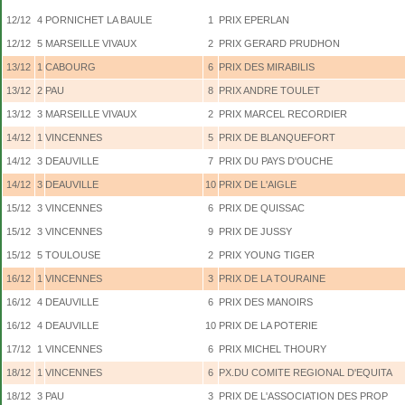
12/12
4
PORNICHET LA BAULE
1
PRIX EPERLAN
12/12
5
MARSEILLE VIVAUX
2
PRIX GERARD PRUDHON
13/12
1
CABOURG
6
PRIX DES MIRABILIS
13/12
2
PAU
8
PRIX ANDRE TOULET
13/12
3
MARSEILLE VIVAUX
2
PRIX MARCEL RECORDIER
14/12
1
VINCENNES
5
PRIX DE BLANQUEFORT
14/12
3
DEAUVILLE
7
PRIX DU PAYS D'OUCHE
14/12
3
DEAUVILLE
10
PRIX DE L'AIGLE
15/12
3
VINCENNES
6
PRIX DE QUISSAC
15/12
3
VINCENNES
9
PRIX DE JUSSY
15/12
5
TOULOUSE
2
PRIX YOUNG TIGER
16/12
1
VINCENNES
3
PRIX DE LA TOURAINE
16/12
4
DEAUVILLE
6
PRIX DES MANOIRS
16/12
4
DEAUVILLE
10
PRIX DE LA POTERIE
17/12
1
VINCENNES
6
PRIX MICHEL THOURY
18/12
1
VINCENNES
6
PX.DU COMITE REGIONAL D'EQUITA
18/12
3
PAU
3
PRIX DE L'ASSOCIATION DES PROP