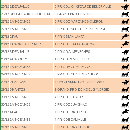
26/12
1
DEAUVILLE
8
PRIX DU CHATEAU DE BENERVILLE
26/12
3
BORDEAUX LE BOUSCAT
9
GRAND PRIX DE NOEL
27/12
1
VINCENNES
5
PRIX DE MARENNES-OLERON
27/12
1
VINCENNES
8
PRIX DE NEUILLE PONT-PIERRE
27/12
2
PAU
7
PRIX JEAN LANTA
28/12
1
CAGNES SUR MER
4
PRIX DE LA BOURGOGNE
28/12
3
DEAUVILLE
9
PRIX D'ALMENECHES
28/12
4
CABOURG
1
PRIX DES MUFLIERS
29/12
1
VINCENNES
3
PRIX DE COMPIEGNE
29/12
1
VINCENNES
5
PRIX DE CHATEAU CHINON
29/12
2
SAF-VAAL
4
Prix CLASSIC DAY 1 APRIL 2017
29/12
3
NANTES
9
GRAND PRIX DE NOEL SYNERGIE
30/12
1
VINCENNES
4
PRIX DE CHALAIS
30/12
1
VINCENNES
6
PRIX DE JUVIGNAC
30/12
4
PAU
7
PRIX DE BAUDREIX
31/12
1
VINCENNES
4
PRIX DE DAMVILLE
31/12
1
VINCENNES
6
PRIX DE BAR-LE-DUC