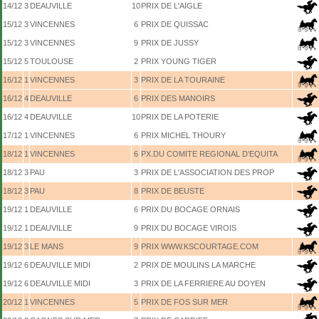
14/12
3
DEAUVILLE
10
PRIX DE L'AIGLE
15/12
3
VINCENNES
6
PRIX DE QUISSAC
15/12
3
VINCENNES
9
PRIX DE JUSSY
15/12
5
TOULOUSE
2
PRIX YOUNG TIGER
16/12
1
VINCENNES
3
PRIX DE LA TOURAINE
16/12
4
DEAUVILLE
6
PRIX DES MANOIRS
16/12
4
DEAUVILLE
10
PRIX DE LA POTERIE
17/12
1
VINCENNES
6
PRIX MICHEL THOURY
18/12
1
VINCENNES
6
PX.DU COMITE REGIONAL D'EQUITA
18/12
3
PAU
3
PRIX DE L'ASSOCIATION DES PROP
18/12
3
PAU
8
PRIX DE BEUSTE
19/12
1
DEAUVILLE
6
PRIX DU BOCAGE ORNAIS
19/12
1
DEAUVILLE
9
PRIX DU BOCAGE VIROIS
19/12
3
LE MANS
9
PRIX WWW.KSCOURTAGE.COM
19/12
6
DEAUVILLE MIDI
2
PRIX DE MOULINS LA MARCHE
19/12
6
DEAUVILLE MIDI
3
PRIX DE LA FERRIERE AU DOYEN
20/12
1
VINCENNES
5
PRIX DE FOS SUR MER