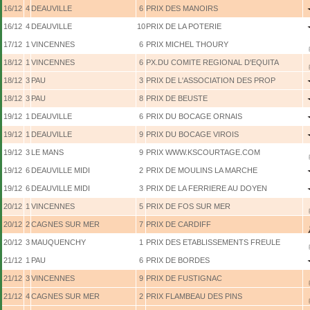
16/12
4
DEAUVILLE
6
PRIX DES MANOIRS
16/12
4
DEAUVILLE
10
PRIX DE LA POTERIE
17/12
1
VINCENNES
6
PRIX MICHEL THOURY
18/12
1
VINCENNES
6
PX.DU COMITE REGIONAL D'EQUITA
18/12
3
PAU
3
PRIX DE L'ASSOCIATION DES PROP
18/12
3
PAU
8
PRIX DE BEUSTE
19/12
1
DEAUVILLE
6
PRIX DU BOCAGE ORNAIS
19/12
1
DEAUVILLE
9
PRIX DU BOCAGE VIROIS
19/12
3
LE MANS
9
PRIX WWW.KSCOURTAGE.COM
19/12
6
DEAUVILLE MIDI
2
PRIX DE MOULINS LA MARCHE
19/12
6
DEAUVILLE MIDI
3
PRIX DE LA FERRIERE AU DOYEN
20/12
1
VINCENNES
5
PRIX DE FOS SUR MER
20/12
2
CAGNES SUR MER
7
PRIX DE CARDIFF
20/12
3
MAUQUENCHY
1
PRIX DES ETABLISSEMENTS FREULE
21/12
1
PAU
6
PRIX DE BORDES
21/12
3
VINCENNES
9
PRIX DE FUSTIGNAC
21/12
4
CAGNES SUR MER
2
PRIX FLAMBEAU DES PINS