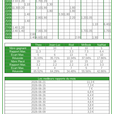
19/06
2.10
1.20
1.70
1.20
20/06
1.10
1.30
21/06
11.30
3.20
3.10
1.90
1.80
22/06
1.80
1.80
23/06
1.40
3.30
1.80
24/06
2.80
1.90
2.20
1.20
1.05
25/06
1.40
26/06
1.10
6.40
2.2
27/06
1.40
1.20
28/06
2.40
1.40
7.00
1.30
1.70
1.05
1.70
1.0
29/06
2.60
30/06
1.40
4.60
1.60
2.00
1.90
Theo
Jean-Luc
Rod
MrBook
NatNat
Nbre gagnant
9
10
3
10
5
Rapport Max.
11.3
7
3.3
7.3
6.4
Ecart Max.
5
6
13
6
10
Réussite
31.03%
35.71%
10.34%
37.04%
17.86%
Nbre Placé
19
18
10
15
12
Rapport Max.
3.2
2.2
2.2
2.6
3.3
Ecart Max.
3
4
7
5
7
Réussite
65.52%
64.29%
34.48%
55.56%
42.86%
Les meilleurs rapports du mois
2026-06-21
11,3 €
2026-06-15
7,3 €
2026-06-28
7 €
2026-06-08
6,8 €
2026-06-26
6,4 €
2026-06-16
5,1 €
2026-06-30
4,6 €
2026-06-05
3,8 €
2026-06-10
3,6 €
2026-06-09
3,3 €