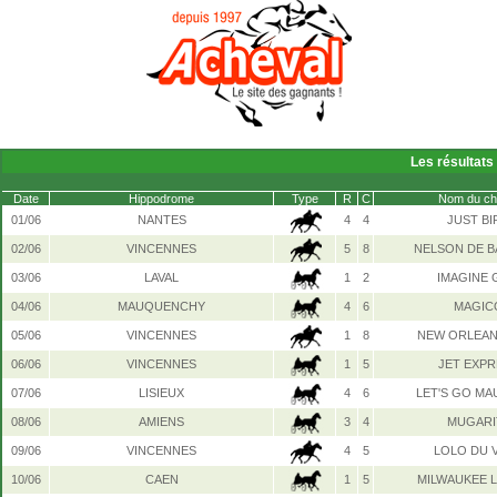
Les résultats
Date
Hippodrome
Type
R
C
Nom du ch
01/06
NANTES
4
4
JUST BI
02/06
VINCENNES
5
8
NELSON DE B
03/06
LAVAL
1
2
IMAGINE 
04/06
MAUQUENCHY
4
6
MAGIC
05/06
VINCENNES
1
8
NEW ORLEAN
06/06
VINCENNES
1
5
JET EXP
07/06
LISIEUX
4
6
LET'S GO MA
08/06
AMIENS
3
4
MUGARI
09/06
VINCENNES
4
5
LOLO DU 
10/06
CAEN
1
5
MILWAUKEE 