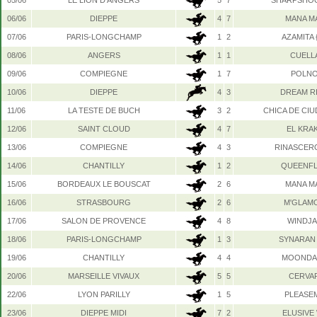
05/06
LE LION D'ANGERS
5
7
SHARPSHOO
06/06
DIEPPE
4
7
MANA M
07/06
PARIS-LONGCHAMP
1
2
AZAMITA 
08/06
ANGERS
1
1
CUELL
09/06
COMPIEGNE
1
7
POLN
10/06
DIEPPE
4
3
DREAM R
11/06
LA TESTE DE BUCH
3
2
CHICA DE CIU
12/06
SAINT CLOUD
4
7
EL KRA
13/06
COMPIEGNE
4
3
RINASCERO
14/06
CHANTILLY
1
2
QUEENF
15/06
BORDEAUX LE BOUSCAT
2
6
MANA M
16/06
STRASBOURG
2
6
M'GLAM
17/06
SALON DE PROVENCE
4
8
WINDJ
18/06
PARIS-LONGCHAMP
1
3
SYNARAN 
19/06
CHANTILLY
4
4
MOONDA
20/06
MARSEILLE VIVAUX
5
5
CERVA
22/06
LYON PARILLY
1
5
PLEASE
23/06
DIEPPE MIDI
7
2
ELUSIVE