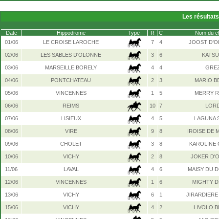
Les résultat
Date
Hippodrome
Type
R
C
Nom du c
01/06
LE CROISE LAROCHE
7
4
JOOST D'
02/06
LES SABLES D'OLONNE
3
6
KATSU
03/06
MARSEILLE BORELY
4
4
GRE
04/06
PONTCHATEAU
2
3
MARIO B
05/06
VINCENNES
1
5
MERRY R
06/06
REIMS
10
7
LOR
07/06
LISIEUX
4
5
LAGUNA 
08/06
VIRE
9
8
IROISE DE 
09/06
CHOLET
3
8
KAROLINE 
10/06
VICHY
2
8
JOKER D'O
11/06
LAVAL
4
6
MAISY DU 
12/06
VINCENNES
1
6
MIGHTY 
13/06
VICHY
6
1
JIRARDIERE
15/06
VICHY
4
2
LIVOLO B