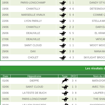
18/06
PARIS-LONGCHAMP
1
1
DANDY STYL
19/06
CHANTILLY
4
6
DETESNOUV
20/06
MARSEILLE VIVAUX
5
4
COMME 
22/06
LYON PARILLY
1
3
STELLA M
24/06
CHANTILLY
2
2
DARYZ
26/06
DEAUVILLE
5
5
EL KRA
27/06
DEAUVILLE
7
6
VATICA
28/06
SAINT CLOUD
1
1
WOOT WOOT
29/06
DAX
3
8
MANA M
30/06
CHOLET
4
3
SKYLIGHT BROC
Les résultats 
Date
Hippodrome
Type
R
C
Nom du c
01/06
DIEPPE
3
4
MATA D'OR
02/06
SAINT CLOUD
1
3
AVEC TOI 
03/06
LA TESTE DE BUCH
3
8
LAUPER {
04/06
PARIS-LONGCHAMP
1
6
THE SH