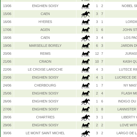
13/06
ENGHIEN SOISY
1
2
NOBEL S
15/06
CAEN
3
7
16/06
HYERES
3
1
LORDI
17/06
AGEN
1
6
JOHN S
18/06
CAEN
3
4
LOS PA
19/06
MARSEILLE BORELY
6
3
JARDIN D
20/06
REIMS
12
7
JURAS
21/06
CRAON
10
7
KASH Q
22/06
LE CROISE LAROCHE
4
3
LUTECE R
23/06
ENGHIEN SOISY
4
1
LUCRECE DE
24/06
CHERBOURG
1
7
NY MAS
25/06
ENGHIEN SOISY
2
4
FLASH M
26/06
ENGHIEN SOISY
1
6
INDIGO DU
27/06
ENGHIEN SOISY
1
8
LANNISTER 
28/06
CHARTRES
3
1
LIBERTY
29/06
ENGHIEN SOISY
2
2
LOVE WIT
30/06
LE MONT SAINT MICHEL
3
2
LARGO DE L