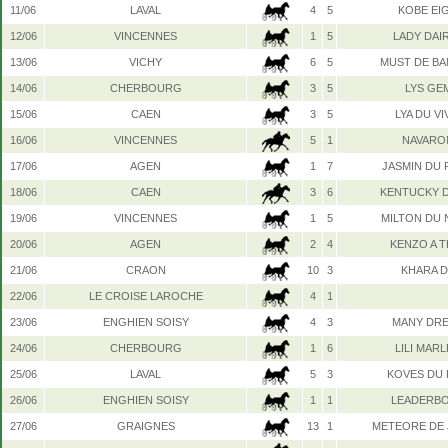
11/06
LAVAL
4
5
KOBE EI
12/06
VINCENNES
1
5
LADY DAI
13/06
VICHY
6
5
MUST DE BA
14/06
CHERBOURG
3
5
LYS GE
15/06
CAEN
3
5
LYA DU VI
16/06
VINCENNES
5
1
NAVARO
17/06
AGEN
1
7
JASMIN DU 
18/06
CAEN
3
6
KENTUCKY 
19/06
VINCENNES
1
5
MILTON DU
20/06
AGEN
2
4
KENZO A T
21/06
CRAON
10
3
KHARA 
22/06
LE CROISE LAROCHE
4
1
23/06
ENGHIEN SOISY
4
3
MANY DR
24/06
CHERBOURG
1
6
LILI MAR
25/06
LAVAL
5
3
KOVES DU
26/06
ENGHIEN SOISY
1
1
LEADERB
27/06
GRAIGNES
13
1
METEORE DE