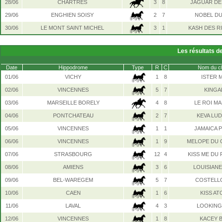
28/06
CHARTRES
3
8
JAGUAR DE
29/06
ENGHIEN SOISY
2
7
NOBEL DU
30/06
LE MONT SAINT MICHEL
3
1
KASH DES R
Les résultats d
Date
Hippodrome
Type
R
C
Nom du c
01/06
VICHY
1
8
ISTER 
02/06
VINCENNES
5
7
KINGA
03/06
MARSEILLE BORELY
4
8
LE ROI M
04/06
PONTCHATEAU
2
7
KEVA LU
05/06
VINCENNES
1
1
JAMAICA 
06/06
VINCENNES
1
9
MELOPE DU 
07/06
STRASBOURG
12
4
KISS ME DU
08/06
AMIENS
3
6
LOUISIANE
09/06
BEL-WAREGEM
5
7
COSTELLO
10/06
CAEN
1
6
KISS A
11/06
LAVAL
4
3
LOOKING
12/06
VINCENNES
1
8
KACEY 