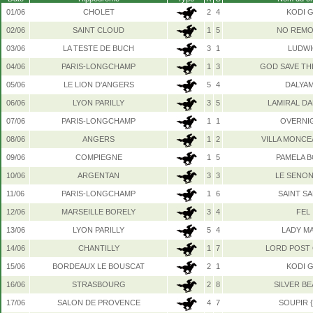
01/06
CHOLET
2
4
KODI 
02/06
SAINT CLOUD
1
5
NO REM
03/06
LA TESTE DE BUCH
3
1
LUDW
04/06
PARIS-LONGCHAMP
1
3
GOD SAVE TH
05/06
LE LION D'ANGERS
5
4
DALYAM
06/06
LYON PARILLY
3
5
LAMIRAL D
07/06
PARIS-LONGCHAMP
1
1
OVERNI
08/06
ANGERS
1
2
VILLA MONCE
09/06
COMPIEGNE
1
5
PAMELA 
10/06
ARGENTAN
3
3
LE SENON
11/06
PARIS-LONGCHAMP
1
6
SAINT S
12/06
MARSEILLE BORELY
3
4
FEL
13/06
LYON PARILLY
5
4
LADY M
14/06
CHANTILLY
1
7
LORD POST 
15/06
BORDEAUX LE BOUSCAT
2
1
KODI 
16/06
STRASBOURG
2
8
SILVER B
17/06
SALON DE PROVENCE
4
7
SOUPIR 