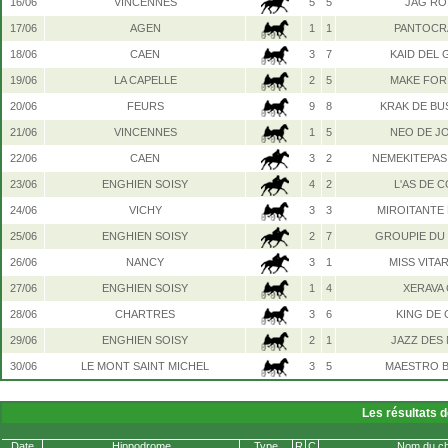
16/06
VINCENNES
5
5
JAG RO
17/06
AGEN
1
1
PANTOCR
18/06
CAEN
3
7
KAID DEL 
19/06
LA CAPELLE
2
5
MAKE FOR
20/06
FEURS
9
8
KRAK DE BU
21/06
VINCENNES
1
5
NEO DE J
22/06
CAEN
3
2
NEMEKITEPA
23/06
ENGHIEN SOISY
4
2
L'AS DE 
24/06
VICHY
3
3
MIROITANTE 
25/06
ENGHIEN SOISY
2
7
GROUPIE DU
26/06
NANCY
3
1
MISS VITA
27/06
ENGHIEN SOISY
1
4
XERAVA 
28/06
CHARTRES
3
6
KING DE 
29/06
ENGHIEN SOISY
2
1
JAZZ DES 
30/06
LE MONT SAINT MICHEL
3
5
MAESTRO 
Les résultats 
Date
Hippodrome
Type
R
C
Nom du ch