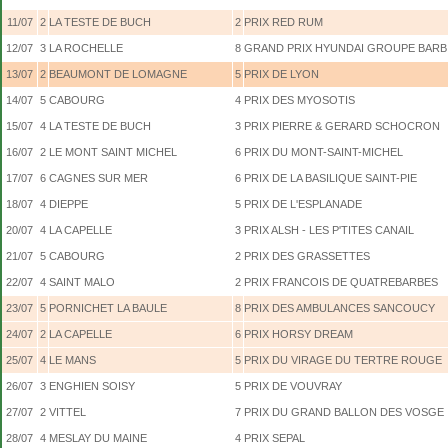
11/07
2
LA TESTE DE BUCH
2
PRIX RED RUM
12/07
3
LA ROCHELLE
8
GRAND PRIX HYUNDAI GROUPE BARB
13/07
2
BEAUMONT DE LOMAGNE
5
PRIX DE LYON
14/07
5
CABOURG
4
PRIX DES MYOSOTIS
15/07
4
LA TESTE DE BUCH
3
PRIX PIERRE & GERARD SCHOCRON
16/07
2
LE MONT SAINT MICHEL
6
PRIX DU MONT-SAINT-MICHEL
17/07
6
CAGNES SUR MER
6
PRIX DE LA BASILIQUE SAINT-PIE
18/07
4
DIEPPE
5
PRIX DE L'ESPLANADE
20/07
4
LA CAPELLE
3
PRIX ALSH - LES P'TITES CANAIL
21/07
5
CABOURG
2
PRIX DES GRASSETTES
22/07
4
SAINT MALO
2
PRIX FRANCOIS DE QUATREBARBES
23/07
5
PORNICHET LA BAULE
8
PRIX DES AMBULANCES SANCOUCY
24/07
2
LA CAPELLE
6
PRIX HORSY DREAM
25/07
4
LE MANS
5
PRIX DU VIRAGE DU TERTRE ROUGE
26/07
3
ENGHIEN SOISY
5
PRIX DE VOUVRAY
27/07
2
VITTEL
7
PRIX DU GRAND BALLON DES VOSGE
28/07
4
MESLAY DU MAINE
4
PRIX SEPAL