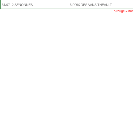
31/07
2
SENONNES
6
PRIX DES VANS THEAULT
En rouge = non