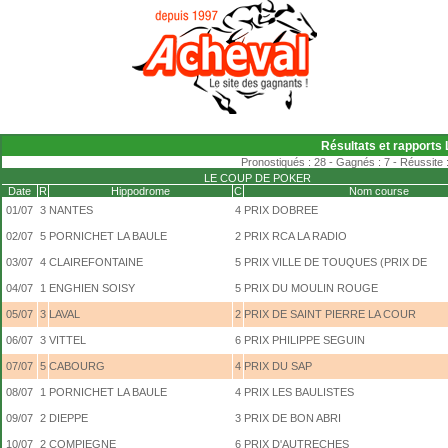
Résultats et rapports
Pronostiqués : 28 - Gagnés : 7 - Réussite 
LE COUP DE POKER
Date
R
Hippodrome
C
Nom course
01/07
3
NANTES
4
PRIX DOBREE
02/07
5
PORNICHET LA BAULE
2
PRIX RCA LA RADIO
03/07
4
CLAIREFONTAINE
5
PRIX VILLE DE TOUQUES (PRIX DE
04/07
1
ENGHIEN SOISY
5
PRIX DU MOULIN ROUGE
05/07
3
LAVAL
2
PRIX DE SAINT PIERRE LA COUR
06/07
3
VITTEL
6
PRIX PHILIPPE SEGUIN
07/07
5
CABOURG
4
PRIX DU SAP
08/07
1
PORNICHET LA BAULE
4
PRIX LES BAULISTES
09/07
2
DIEPPE
3
PRIX DE BON ABRI
10/07
2
COMPIEGNE
6
PRIX D'AUTRECHES