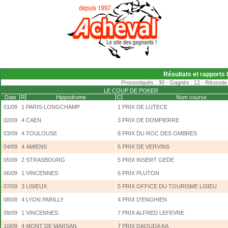
Résultats et rapports
Pronostiqués : 30 - Gagnés : 12 - Réussite 
LE COUP DE POKER
Date
R
Hippodrome
C
Nom course
01/09
1
PARIS-LONGCHAMP
1
PRIX DE LUTECE
02/09
4
CAEN
3
PRIX DE DOMPIERRE
03/09
4
TOULOUSE
8
PRIX DU ROC DES OMBRES
04/09
4
AMIENS
5
PRIX DE VERVINS
05/09
2
STRASBOURG
5
PRIX INSERT GEDE
06/09
1
VINCENNES
6
PRIX PLUTON
07/09
3
LISIEUX
5
PRIX OFFICE DU TOURISME LISIEU
08/09
4
LYON PARILLY
4
PRIX D'ENGHIEN
09/09
1
VINCENNES
7
PRIX ALFRED LEFEVRE
10/09
4
MONT DE MARSAN
7
PRIX DAOUDA KA