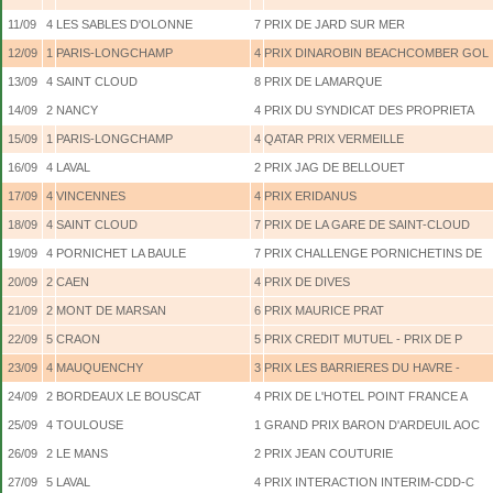
11/09
4
LES SABLES D'OLONNE
7
PRIX DE JARD SUR MER
12/09
1
PARIS-LONGCHAMP
4
PRIX DINAROBIN BEACHCOMBER GOL
13/09
4
SAINT CLOUD
8
PRIX DE LAMARQUE
14/09
2
NANCY
4
PRIX DU SYNDICAT DES PROPRIETA
15/09
1
PARIS-LONGCHAMP
4
QATAR PRIX VERMEILLE
16/09
4
LAVAL
2
PRIX JAG DE BELLOUET
17/09
4
VINCENNES
4
PRIX ERIDANUS
18/09
4
SAINT CLOUD
7
PRIX DE LA GARE DE SAINT-CLOUD
19/09
4
PORNICHET LA BAULE
7
PRIX CHALLENGE PORNICHETINS DE
20/09
2
CAEN
4
PRIX DE DIVES
21/09
2
MONT DE MARSAN
6
PRIX MAURICE PRAT
22/09
5
CRAON
5
PRIX CREDIT MUTUEL - PRIX DE P
23/09
4
MAUQUENCHY
3
PRIX LES BARRIERES DU HAVRE -
24/09
2
BORDEAUX LE BOUSCAT
4
PRIX DE L'HOTEL POINT FRANCE A
25/09
4
TOULOUSE
1
GRAND PRIX BARON D'ARDEUIL AOC
26/09
2
LE MANS
2
PRIX JEAN COUTURIE
27/09
5
LAVAL
4
PRIX INTERACTION INTERIM-CDD-C