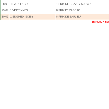
28/09
4
LYON LA SOIE
1
PRIX DE CHAZEY SUR AIN
29/09
1
VINCENNES
8
PRIX D'ISSIGEAC
30/09
1
ENGHIEN SOISY
8
PRIX DE SAULIEU
En rouge = non