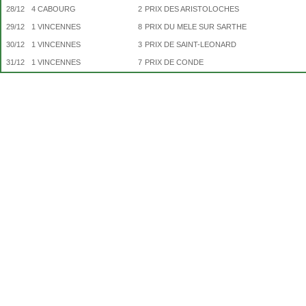
28/12
4
CABOURG
2
PRIX DES ARISTOLOCHES
29/12
1
VINCENNES
8
PRIX DU MELE SUR SARTHE
30/12
1
VINCENNES
3
PRIX DE SAINT-LEONARD
31/12
1
VINCENNES
7
PRIX DE CONDE