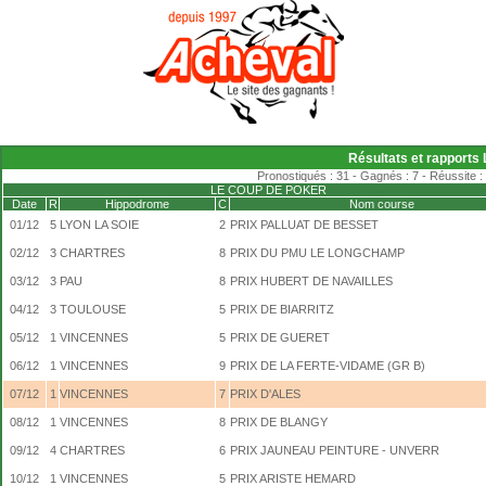
Résultats et rapports
Pronostiqués : 31 - Gagnés : 7 - Réussite :
LE COUP DE POKER
Date
R
Hippodrome
C
Nom course
01/12
5
LYON LA SOIE
2
PRIX PALLUAT DE BESSET
02/12
3
CHARTRES
8
PRIX DU PMU LE LONGCHAMP
03/12
3
PAU
8
PRIX HUBERT DE NAVAILLES
04/12
3
TOULOUSE
5
PRIX DE BIARRITZ
05/12
1
VINCENNES
5
PRIX DE GUERET
06/12
1
VINCENNES
9
PRIX DE LA FERTE-VIDAME (GR B)
07/12
1
VINCENNES
7
PRIX D'ALES
08/12
1
VINCENNES
8
PRIX DE BLANGY
09/12
4
CHARTRES
6
PRIX JAUNEAU PEINTURE - UNVERR
10/12
1
VINCENNES
5
PRIX ARISTE HEMARD