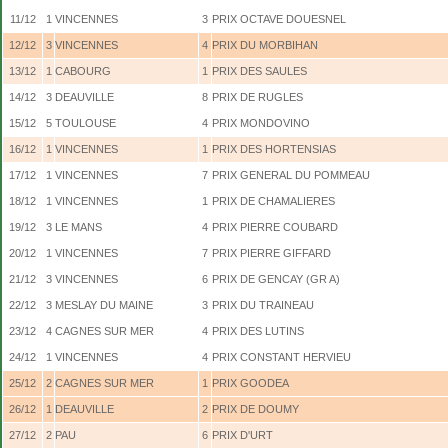
11/12
1
VINCENNES
3
PRIX OCTAVE DOUESNEL
12/12
3
VINCENNES
4
PRIX DU MORBIHAN
13/12
1
CABOURG
1
PRIX DES SAULES
14/12
3
DEAUVILLE
8
PRIX DE RUGLES
15/12
5
TOULOUSE
4
PRIX MONDOVINO
16/12
1
VINCENNES
1
PRIX DES HORTENSIAS
17/12
1
VINCENNES
7
PRIX GENERAL DU POMMEAU
18/12
1
VINCENNES
1
PRIX DE CHAMALIERES
19/12
3
LE MANS
4
PRIX PIERRE COUBARD
20/12
1
VINCENNES
7
PRIX PIERRE GIFFARD
21/12
3
VINCENNES
6
PRIX DE GENCAY (GR A)
22/12
3
MESLAY DU MAINE
3
PRIX DU TRAINEAU
23/12
4
CAGNES SUR MER
4
PRIX DES LUTINS
24/12
1
VINCENNES
4
PRIX CONSTANT HERVIEU
25/12
2
CAGNES SUR MER
1
PRIX GOODEA
26/12
1
DEAUVILLE
2
PRIX DE DOUMY
27/12
2
PAU
6
PRIX D'URT